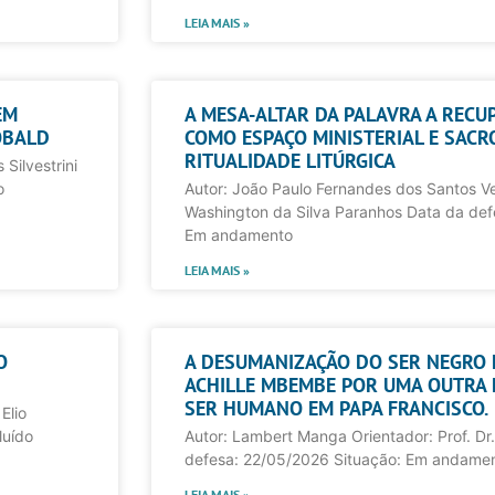
LEIA MAIS »
EM
A MESA-ALTAR DA PALAVRA A REC
OBALD
COMO ESPAÇO MINISTERIAL E SACR
RITUALIDADE LITÚRGICA
Silvestrini
o
Autor: João Paulo Fernandes dos Santos Vel
Washington da Silva Paranhos Data da de
Em andamento
LEIA MAIS »
O
A DESUMANIZAÇÃO DO SER NEGRO 
ACHILLE MBEMBE POR UMA OUTRA 
SER HUMANO EM PAPA FRANCISCO.
Elio
luído
Autor: Lambert Manga Orientador: Prof. Dr.
defesa: 22/05/2026 Situação: Em andame
LEIA MAIS »