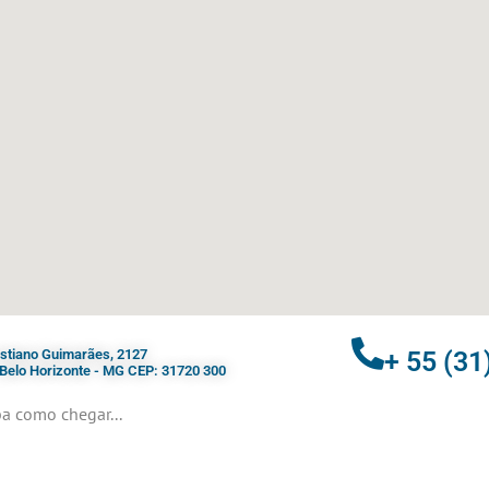
ristiano Guimarães, 2127
+ 55 (31
- Belo Horizonte - MG CEP: 31720 300
a como chegar...