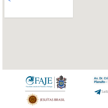
Av. Dr. C
Planalto 
Saib