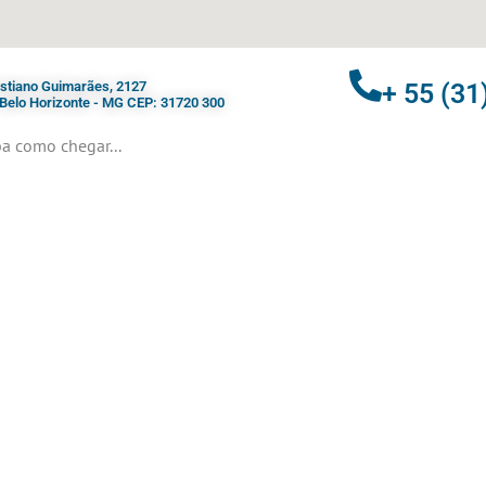
ristiano Guimarães, 2127
+ 55 (31
- Belo Horizonte - MG CEP: 31720 300
a como chegar...