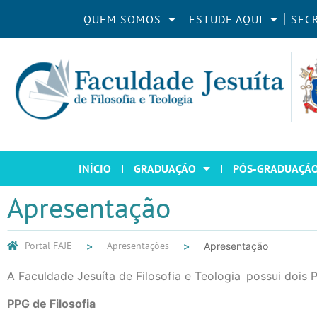
QUEM SOMOS
ESTUDE AQUI
SEC
INÍCIO
GRADUAÇÃO
PÓS-GRADUAÇÃ
Apresentação
Portal FAJE
Apresentações
Apresentação
A Faculdade Jesuíta de Filosofia e
Teologia possui
dois 
PPG de Filosofia