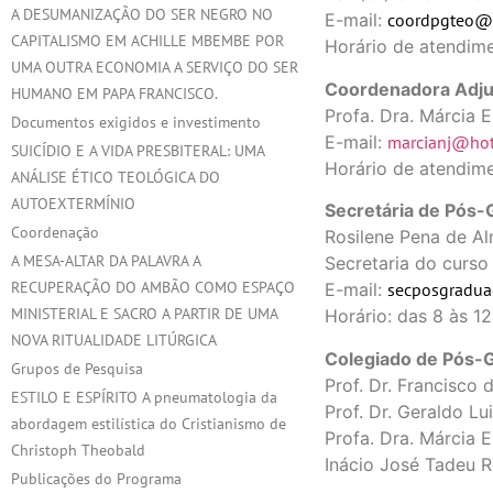
A DESUMANIZAÇÃO DO SER NEGRO NO
E-mail:
coordpgteo@f
CAPITALISMO EM ACHILLE MBEMBE POR
Horário de atendime
UMA OUTRA ECONOMIA A SERVIÇO DO SER
Coordenadora Adju
HUMANO EM PAPA FRANCISCO.
Profa. Dra. Márcia E
Documentos exigidos e investimento
E-mail:
marcianj@hot
SUICÍDIO E A VIDA PRESBITERAL: UMA
Horário de atendime
ANÁLISE ÉTICO TEOLÓGICA DO
AUTOEXTERMÍNIO
Secretária de Pós-
Coordenação
Rosilene Pena de A
A MESA-ALTAR DA PALAVRA A
Secretaria do curso 
RECUPERAÇÃO DO AMBÃO COMO ESPAÇO
E-mail:
secposgradua
MINISTERIAL E SACRO A PARTIR DE UMA
Horário: das 8 às 12
NOVA RITUALIDADE LITÚRGICA
Colegiado de Pós-
Grupos de Pesquisa
Prof. Dr. Francisc
ESTILO E ESPÍRITO A pneumatologia da
Prof. Dr. Geraldo L
abordagem estilística do Cristianismo de
Profa. Dra. Márcia 
Christoph Theobald
Inácio José Tadeu R
Publicações do Programa