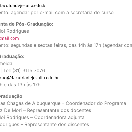
aculdadejesuita.edu.br
nto: agendar por e-mail com a secretária do curso
nta de Pós-Graduação:
loi Rodrigues
mail.com
nto: segundas e sextas feiras, das 14h às 17h (agendar com
Graduação:
lmeida
| Tel: (31) 3115 7076
cao@faculdadejesuita.edu.br
h e das 13h às 17h.
Graduação
o das Chagas de Albuquerque – Coordenador do Programa
uiz De Mori – Representante dos docentes
Eloi Rodrigues – Coordenadora adjunta
odrigues – Representante dos discentes