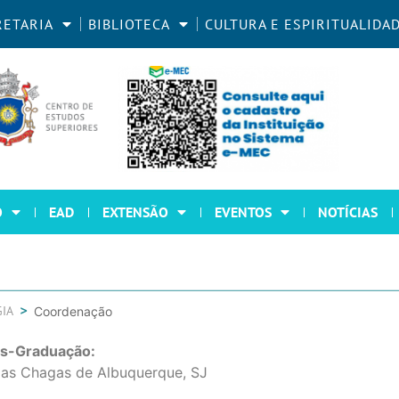
RETARIA
BIBLIOTECA
CULTURA E ESPIRITUALIDA
O
EAD
EXTENSÃO
EVENTOS
NOTÍCIAS
GIA
Coordenação
s-Graduação:
 das Chagas de Albuquerque, SJ