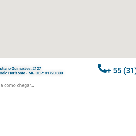
ristiano Guimarães, 2127
+ 55 (31
- Belo Horizonte - MG CEP: 31720 300
a como chegar...