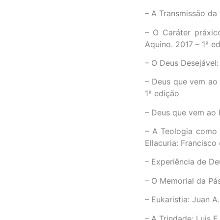
– A Transmissão da 
– O Caráter práxic
Aquino. 2017 – 1ª e
– O Deus Desejável:
– Deus que vem ao 
1ª edição
– Deus que vem ao H
– A Teologia como 
Ellacuria: Francisco
– Experiência de De
– O Memorial da Pá
– Eukaristia: Juan A
– A Trindade: Luis F