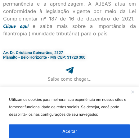
permanência e a aprendizagem. A AJEAS atua em
conformidade à legislação vigente por meio da Lei
Complementar nº 187 de 16 de dezembro de 2021.
Clique
aqui
e saiba mais sobre a importância da
filantropia (imunidade tributária) para o país.
Av. Dr. Cristiano Guimarães, 2127
Planalto - Belo Horizonte - MG CEP: 31720 300
Saiba como chegar...
Utilizamos cookies para melhorar sua experiência em nossos sites e
+ 55 (31) 3115-7000​
fornecer funcionalidade de redes sociais. Se desejar, você pode
desabilitá-los nas configurações de seu navegador.
©Faculdade Jesuíta de Filosofia e Teologia – Site desenvolvido por
Rafael
Patrick de Souza
Aceitar