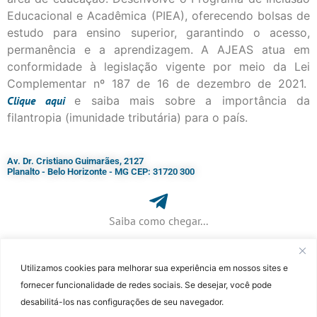
Educacional e Acadêmica (PIEA), oferecendo bolsas de
estudo para ensino superior, garantindo o acesso,
permanência e a aprendizagem. A AJEAS atua em
conformidade à legislação vigente por meio da Lei
Complementar nº 187 de 16 de dezembro de 2021.
Clique
aqui
e saiba mais sobre a importância da
filantropia (imunidade tributária) para o país.
Av. Dr. Cristiano Guimarães, 2127
Planalto - Belo Horizonte - MG CEP: 31720 300
Saiba como chegar...
Utilizamos cookies para melhorar sua experiência em nossos sites e
+ 55 (31) 3115-7000​
fornecer funcionalidade de redes sociais. Se desejar, você pode
desabilitá-los nas configurações de seu navegador.
©Faculdade Jesuíta de Filosofia e Teologia – Site desenvolvido por
Rafael