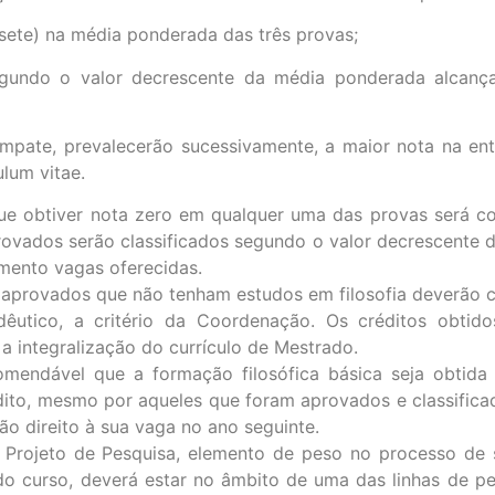
sete) na média ponderada das três provas;
segundo o valor decrescente da média ponderada alcanç
pate, prevalecerão sucessivamente, a maior nota na entre
ulum vitae.
ue obtiver nota zero em qualquer uma das provas será co
rovados serão classificados segundo o valor decrescente
mento vagas oferecidas.
aprovados que não tenham estudos em filosofia deverão cur
dêutico, a critério da Coordenação. Os créditos obtido
a integralização do currículo de Mestrado.
omendável que a formação filosófica básica seja obtida 
ito, mesmo por aqueles que foram aprovados e classificad
rão direito à sua vaga no ano seguinte.
 Projeto de Pesquisa, elemento de peso no processo de 
o curso, deverá estar no âmbito de uma das linhas de pe