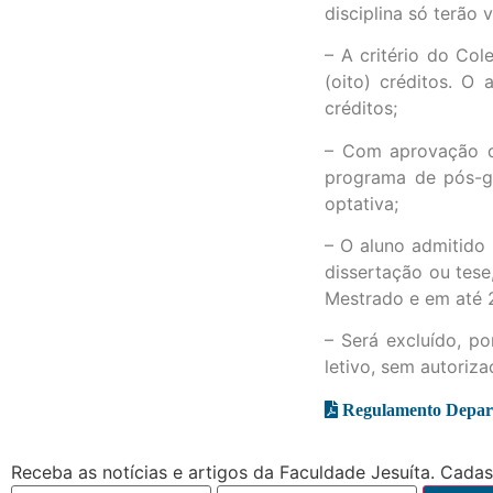
disciplina só terão 
– A critério do Col
(oito) créditos. O
créditos;
– Com aprovação do
programa de pós-gr
optativa;
– O aluno admitido
dissertação ou tese
Mestrado e em até 2
– Será excluído, p
letivo, sem autoriz
Regulamento Depart
Receba as notícias e artigos da Faculdade Jesuíta. Cadast