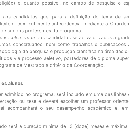
Religião) e, quanto possível, no campo de pesquisa e e
 aos candidatos que, para a definição do tema de se
licitem, com suficiente antecedência, mediante a Coorden
, de um dos professores do programa.
curriculum vitae
dos candidatos serão valorizados a grad
cursos conceituados, bem como trabalhos e publicaçõe
odologia de pesquisa e produção científica na área das ci
idos via processo seletivo, portadores de diploma superi
ograma de Mestrado a critério da Coordenação.
 os alunos
er admitido no programa, será incluído em uma das linhas
sertação ou tese e deverá escolher um professor orienta
ual acompanhará o seu desempenho acadêmico e, em p
.
ado terá a duração mínima de 12 (doze) meses e máxima d