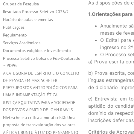
As disposições de c
Grupos de Pesquisa
Resultado Processo Seletivo 2026/2
1.Orientações para
Horário de aulas e ementas
Anualmente sã
Publicações
meses de fever
Regulamento
O Edital para
Serviços Acadêmicos
ingresso no 2º
Documentos exigidos e investimento
O Processo sel
Processo Seletivo Bolsa de Pós-Doutorado
a) Prova escrita co
– PDPG
b) Prova escrita, c
A CATEGORIA DE ESPÍRITO E O CONCEITO
línguas estrangeira
DE PESSOA EM MAX SCHELER:
de dicionário impre
PRESSUPOSTOS ANTROPOLÓGICOS PARA
UMA FUNDAMENTAÇÃO ÉTICA
c) Entrevista em t
JUSTIÇA EQUITATIVA PARA A SOCIEDADE
aptidão do candidat
DOS POVOS A PARTIR DE JOHN RAWLS
domínio da respecti
Nietzsche e a crítica a moral cristã: Uma
inscrições deferidas
proposta de transvaloração dos valores
Critérios de Aprova
A ÉTICA UBUNTU À LUZ DO PENSAMENTO