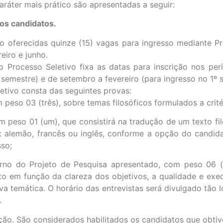
aráter mais prático são apresentadas a seguir:
 os candidatos.
o oferecidas quinze (15) vagas para ingresso mediante Pr
eiro e junho.
 o Processo Seletivo fixa as datas para inscrição nos pe
 semestre) e de setembro a fevereiro (para ingresso no 1º 
etivo consta das seguintes provas:
m peso 03 (três), sobre temas filosóficos formulados a cri
om peso 01 (um), que consistirá na tradução de um texto f
s: alemão, francês ou inglês, conforme a opção do candida
sso;
orno do Projeto de Pesquisa apresentado, com peso 06 (s
o em função da clareza dos objetivos, a qualidade e exeq
va temática. O horário das entrevistas será divulgado tão
.
ção. São considerados habilitados os candidatos que obti