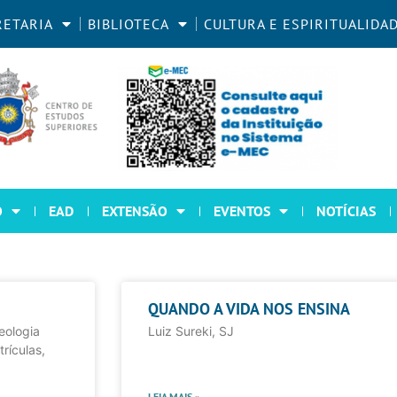
RETARIA
BIBLIOTECA
CULTURA E ESPIRITUALIDA
O
EAD
EXTENSÃO
EVENTOS
NOTÍCIAS
QUANDO A VIDA NOS ENSINA
eologia
Luiz Sureki, SJ
rículas,
LEIA MAIS »