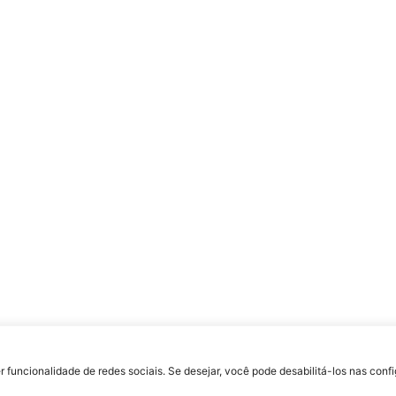
uldade Jesuíta de Filosofia e Teologia – Site desenvolvido por
Rafael Patrick de S
r funcionalidade de redes sociais. Se desejar, você pode desabilitá-los nas con