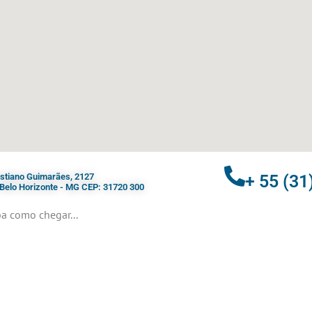
ristiano Guimarães, 2127
+ 55 (31
- Belo Horizonte - MG CEP: 31720 300
a como chegar...