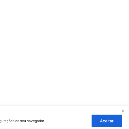
ouza
Aceitar
figurações de seu navegador.