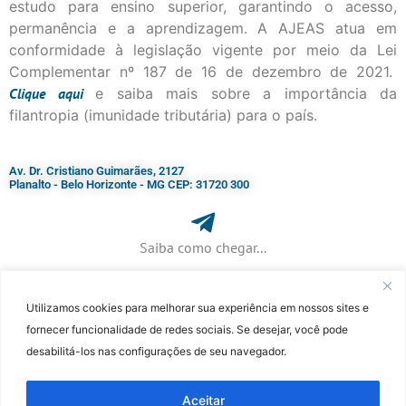
estudo para ensino superior, garantindo o acesso,
permanência e a aprendizagem. A AJEAS atua em
conformidade à legislação vigente por meio da Lei
Complementar nº 187 de 16 de dezembro de 2021.
Clique
aqui
e saiba mais sobre a importância da
filantropia (imunidade tributária) para o país.
Av. Dr. Cristiano Guimarães, 2127
Planalto - Belo Horizonte - MG CEP: 31720 300
Saiba como chegar...
Utilizamos cookies para melhorar sua experiência em nossos sites e
+ 55 (31) 3115-7000​
fornecer funcionalidade de redes sociais. Se desejar, você pode
desabilitá-los nas configurações de seu navegador.
©Faculdade Jesuíta de Filosofia e Teologia – Site desenvolvido por
Rafael
Patrick de Souza
Aceitar