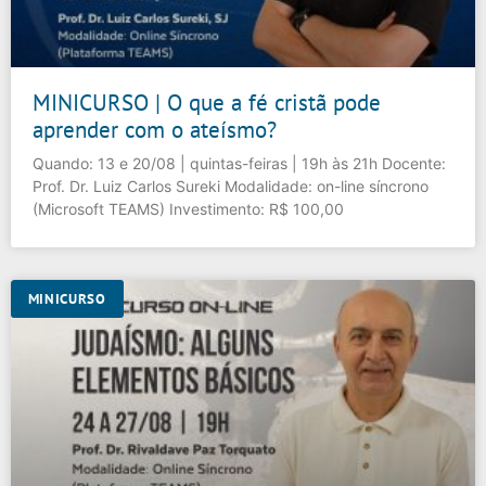
MINICURSO | O que a fé cristã pode
aprender com o ateísmo?
Quando: 13 e 20/08 | quintas-feiras | 19h às 21h Docente:
Prof. Dr. Luiz Carlos Sureki Modalidade: on-line síncrono
(Microsoft TEAMS) Investimento: R$ 100,00
MINICURSO