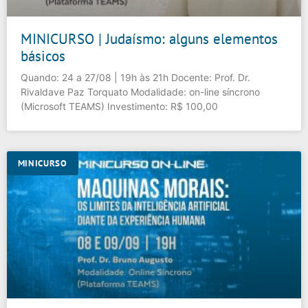
MINICURSO | Judaísmo: alguns elementos
básicos
Quando: 24 a 27/08 | 19h às 21h Docente: Prof. Dr.
Rivaldave Paz Torquato Modalidade: on-line síncrono
(Microsoft TEAMS) Investimento: R$ 100,00
MINICURSO