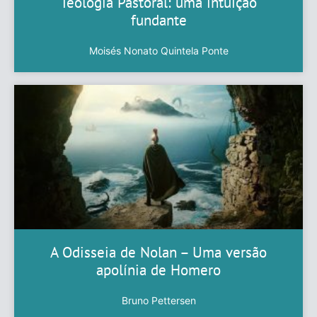
Teologia Pastoral: uma intuição
fundante
Moisés Nonato Quintela Ponte
A Odisseia de Nolan – Uma versão
apolínia de Homero
Bruno Pettersen