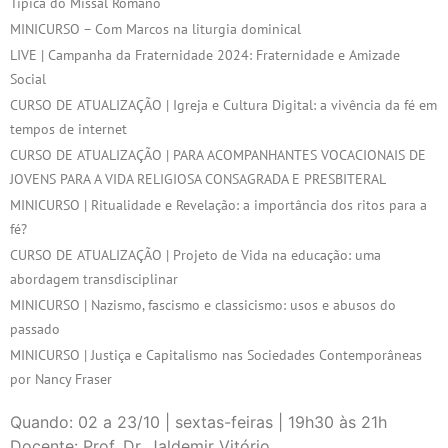
Típica do Missal Romano
MINICURSO – Com Marcos na liturgia dominical
LIVE | Campanha da Fraternidade 2024: Fraternidade e Amizade
Social
CURSO DE ATUALIZAÇÃO | Igreja e Cultura Digital: a vivência da fé em
tempos de internet
CURSO DE ATUALIZAÇÃO | PARA ACOMPANHANTES VOCACIONAIS DE
JOVENS PARA A VIDA RELIGIOSA CONSAGRADA E PRESBITERAL
MINICURSO | Ritualidade e Revelação: a importância dos ritos para a
fé?
CURSO DE ATUALIZAÇÃO | Projeto de Vida na educação: uma
abordagem transdisciplinar
MINICURSO | Nazismo, fascismo e classicismo: usos e abusos do
passado
MINICURSO | Justiça e Capitalismo nas Sociedades Contemporâneas
por Nancy Fraser
Quando: 02 a 23/10 | sextas-feiras | 19h30 às 21h
Docente: Prof. Dr. Jaldemir Vitório