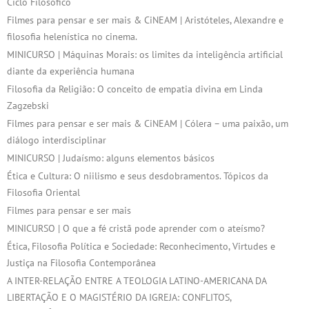
Ciclo Filosófico
Filmes para pensar e ser mais & CiNEAM | Aristóteles, Alexandre e
filosofia helenística no cinema.
MINICURSO | Máquinas Morais: os limites da inteligência artificial
diante da experiência humana
Filosofia da Religião: O conceito de empatia divina em Linda
Zagzebski
Filmes para pensar e ser mais & CiNEAM | Cólera – uma paixão, um
diálogo interdisciplinar
MINICURSO | Judaísmo: alguns elementos básicos
Ética e Cultura: O niilismo e seus desdobramentos. Tópicos da
Filosofia Oriental
Filmes para pensar e ser mais
MINICURSO | O que a fé cristã pode aprender com o ateísmo?
Ética, Filosofia Política e Sociedade: Reconhecimento, Virtudes e
Justiça na Filosofia Contemporânea
A INTER-RELAÇÃO ENTRE A TEOLOGIA LATINO-AMERICANA DA
LIBERTAÇÃO E O MAGISTÉRIO DA IGREJA: CONFLITOS,