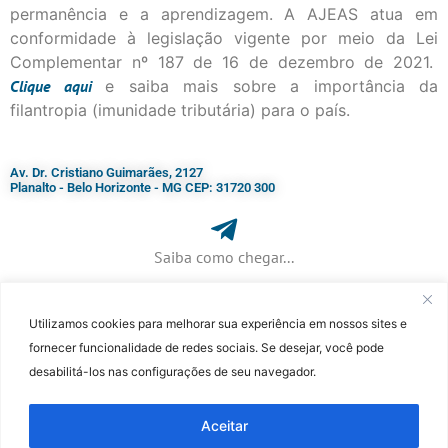
permanência e a aprendizagem. A AJEAS atua em
conformidade à legislação vigente por meio da Lei
Complementar nº 187 de 16 de dezembro de 2021.
Clique
aqui
e saiba mais sobre a importância da
filantropia (imunidade tributária) para o país.
Av. Dr. Cristiano Guimarães, 2127
Planalto - Belo Horizonte - MG CEP: 31720 300
Saiba como chegar...
Utilizamos cookies para melhorar sua experiência em nossos sites e
+ 55 (31) 3115-7000​
fornecer funcionalidade de redes sociais. Se desejar, você pode
desabilitá-los nas configurações de seu navegador.
©Faculdade Jesuíta de Filosofia e Teologia – Site desenvolvido por
Rafael
Patrick de Souza
Aceitar