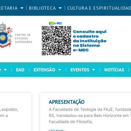
RETARIA
BIBLIOTECA
CULTURA E ESPIRITUALIDA
O
EAD
EXTENSÃO
EVENTOS
NOTÍCIAS
APRESENTAÇÃO
Leopoldo,
A Faculdade de Teologia da FAJE, fundad
om a
RS, transladou-se para Belo Horizonte em
Faculdade de Filosofia,
LEIA MAIS »