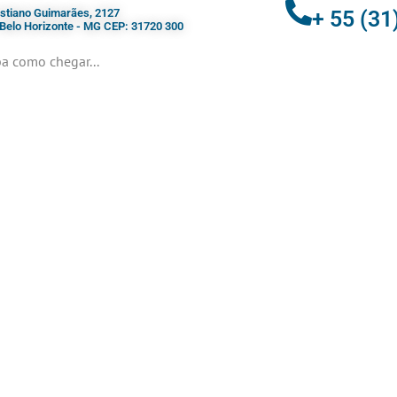
ristiano Guimarães, 2127
+ 55 (31
- Belo Horizonte - MG CEP: 31720 300
a como chegar...