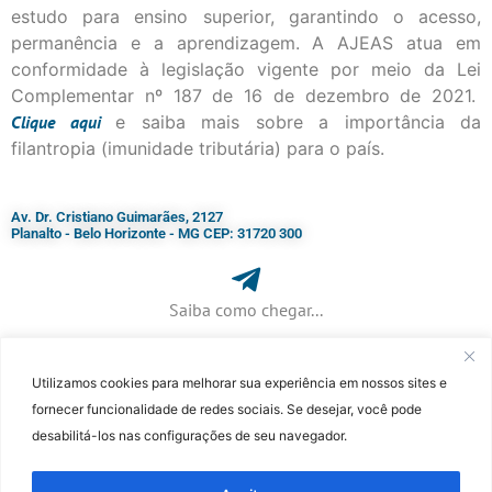
estudo para ensino superior, garantindo o acesso,
permanência e a aprendizagem. A AJEAS atua em
conformidade à legislação vigente por meio da Lei
Complementar nº 187 de 16 de dezembro de 2021.
Clique
aqui
e saiba mais sobre a importância da
filantropia (imunidade tributária) para o país.
Av. Dr. Cristiano Guimarães, 2127
Planalto - Belo Horizonte - MG CEP: 31720 300
Saiba como chegar...
Utilizamos cookies para melhorar sua experiência em nossos sites e
+ 55 (31) 3115-7000​
fornecer funcionalidade de redes sociais. Se desejar, você pode
desabilitá-los nas configurações de seu navegador.
©Faculdade Jesuíta de Filosofia e Teologia – Site desenvolvido por
Rafael
Patrick de Souza