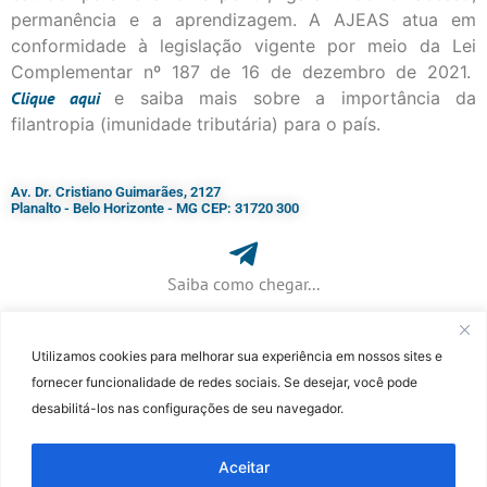
permanência e a aprendizagem. A AJEAS atua em
conformidade à legislação vigente por meio da Lei
Complementar nº 187 de 16 de dezembro de 2021.
Clique
aqui
e saiba mais sobre a importância da
filantropia (imunidade tributária) para o país.
Av. Dr. Cristiano Guimarães, 2127
Planalto - Belo Horizonte - MG CEP: 31720 300
Saiba como chegar...
Utilizamos cookies para melhorar sua experiência em nossos sites e
+ 55 (31) 3115-7000​
fornecer funcionalidade de redes sociais. Se desejar, você pode
desabilitá-los nas configurações de seu navegador.
©Faculdade Jesuíta de Filosofia e Teologia – Site desenvolvido por
Rafael
Patrick de Souza
Aceitar