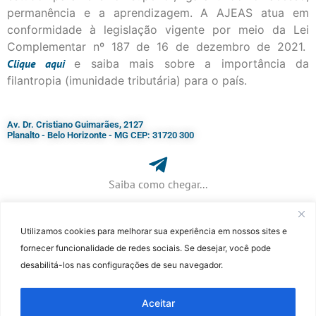
permanência e a aprendizagem. A AJEAS atua em
conformidade à legislação vigente por meio da Lei
Complementar nº 187 de 16 de dezembro de 2021.
Clique
aqui
e saiba mais sobre a importância da
filantropia (imunidade tributária) para o país.
Av. Dr. Cristiano Guimarães, 2127
Planalto - Belo Horizonte - MG CEP: 31720 300
Saiba como chegar...
Utilizamos cookies para melhorar sua experiência em nossos sites e
+ 55 (31) 3115-7000​
fornecer funcionalidade de redes sociais. Se desejar, você pode
desabilitá-los nas configurações de seu navegador.
©Faculdade Jesuíta de Filosofia e Teologia – Site desenvolvido por
Rafael
Patrick de Souza
Aceitar