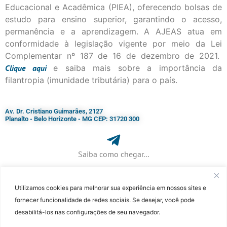
Educacional e Acadêmica (PIEA), oferecendo bolsas de
estudo para ensino superior, garantindo o acesso,
permanência e a aprendizagem. A AJEAS atua em
conformidade à legislação vigente por meio da Lei
Complementar nº 187 de 16 de dezembro de 2021.
Clique
aqui
e saiba mais sobre a importância da
filantropia (imunidade tributária) para o país.
Av. Dr. Cristiano Guimarães, 2127
Planalto - Belo Horizonte - MG CEP: 31720 300
Saiba como chegar...
Utilizamos cookies para melhorar sua experiência em nossos sites e
+ 55 (31) 3115-7000​
fornecer funcionalidade de redes sociais. Se desejar, você pode
desabilitá-los nas configurações de seu navegador.
©Faculdade Jesuíta de Filosofia e Teologia – Site desenvolvido por
Rafael