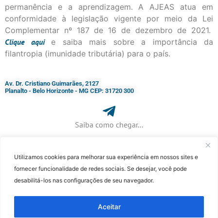
permanência e a aprendizagem. A AJEAS atua em
conformidade à legislação vigente por meio da Lei
Complementar nº 187 de 16 de dezembro de 2021.
Clique
aqui
e saiba mais sobre a importância da
filantropia (imunidade tributária) para o país.
Av. Dr. Cristiano Guimarães, 2127
Planalto - Belo Horizonte - MG CEP: 31720 300
Saiba como chegar...
Utilizamos cookies para melhorar sua experiência em nossos sites e
+ 55 (31) 3115-7000​
fornecer funcionalidade de redes sociais. Se desejar, você pode
desabilitá-los nas configurações de seu navegador.
©Faculdade Jesuíta de Filosofia e Teologia – Site desenvolvido por
Rafael
Patrick de Souza
Aceitar