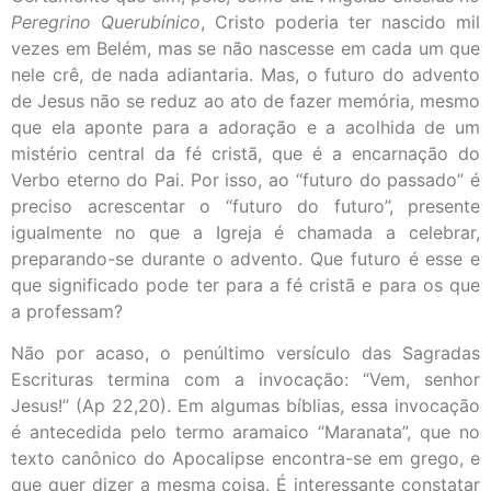
Peregrino Querubínico
, Cristo poderia ter nascido mil
vezes em Belém, mas se não nascesse em cada um que
nele crê, de nada adiantaria. Mas, o futuro do advento
de Jesus não se reduz ao ato de fazer memória, mesmo
que ela aponte para a adoração e a acolhida de um
mistério central da fé cristã, que é a encarnação do
Verbo eterno do Pai. Por isso, ao “futuro do passado” é
preciso acrescentar o “futuro do futuro”, presente
igualmente no que a Igreja é chamada a celebrar,
preparando-se durante o advento. Que futuro é esse e
que significado pode ter para a fé cristã e para os que
a professam?
Não por acaso, o penúltimo versículo das Sagradas
Escrituras termina com a invocação: “Vem, senhor
Jesus!” (Ap 22,20). Em algumas bíblias, essa invocação
é antecedida pelo termo aramaico “Maranata”, que no
texto canônico do Apocalipse encontra-se em grego, e
que quer dizer a mesma coisa. É interessante constatar