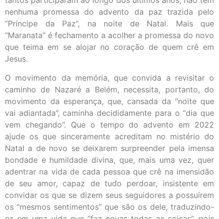
tantos participaram ao longo dos últimos anos, não tem
nenhuma promessa do advento da paz trazida pelo
“Príncipe da Paz”, na noite de Natal. Mais que
“Maranata” é fechamento a acolher a promessa do novo
que teima em se alojar no coração de quem crê em
Jesus.
O movimento da memória, que convida a revisitar o
caminho de Nazaré a Belém, necessita, portanto, do
movimento da esperança, que, cansada da “noite que
vai adiantada”, caminha decididamente para o “dia que
vem chegando”. Que o tempo do advento em 2022
ajude os que sinceramente acreditam no mistério do
Natal a de novo se deixarem surpreender pela imensa
bondade e humildade divina, que, mais uma vez, quer
adentrar na vida de cada pessoa que crê na imensidão
de seu amor, capaz de tudo perdoar, insistente em
convidar os que se dizem seus seguidores a possuírem
os “mesmos sentimentos” que são os dele, traduzindo-
os em uma vida que “faz novas todas as coisas”, pois