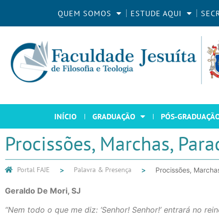
QUEM SOMOS
ESTUDE AQUI
SEC
INÍCIO
GRADUAÇÃO
PÓS-GRADUAÇÃ
Procissões, Marchas, Para
Portal FAJE
Palavra & Presença
Procissões, Marcha
Geraldo De Mori, SJ
“Nem todo o que me diz: ‘Senhor! Senhor!’ entrará no rei