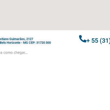
ristiano Guimarães, 2127
+ 55 (31
- Belo Horizonte - MG CEP: 31720 300
a como chegar...