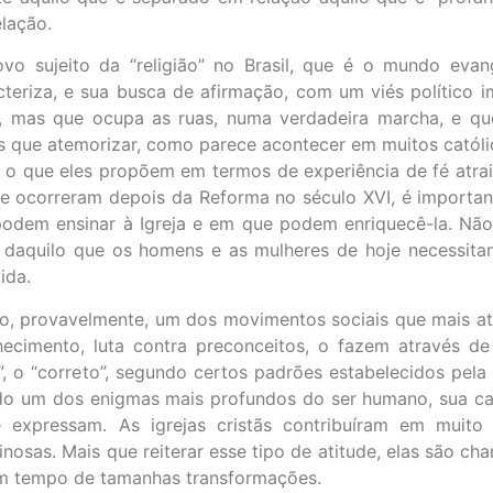
elação.
o sujeito da “religião” no Brasil, que é o mundo eva
cteriza, e sua busca de afirmação, com um viés político 
jas, mas que ocupa as ruas, numa verdadeira marcha, e q
que atemorizar, como parece acontecer em muitos católico
que o que eles propõem em termos de experiência de fé atra
ue ocorreram depois da Reforma no século XVI, é importan
podem ensinar à Igreja e em que podem enriquecê-la. Nã
o daquilo que os homens e as mulheres de hoje necessitam
ida.
o, provavelmente, um dos movimentos sociais que mais a
nhecimento, luta contra preconceitos, o fazem através 
al”, o “correto”, segundo certos padrões estabelecidos pel
sendo um dos enigmas mais profundos do ser humano, sua c
xpressam. As igrejas cristãs contribuíram em muito p
nosas. Mais que reiterar esse tipo de atitude, elas são c
um tempo de tamanhas transformações.