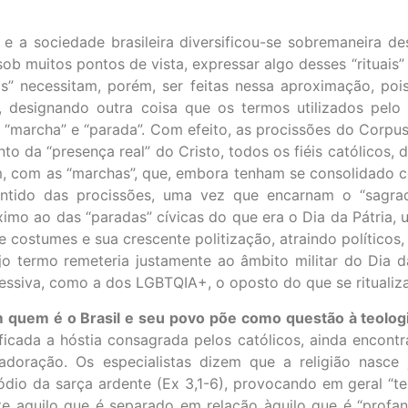
e a sociedade brasileira diversificou-se sobremaneira d
b muitos pontos de vista, expressar algo desses “rituais” 
as” necessitam, porém, ser feitas nessa aproximação, po
”, designando outra coisa que os termos utilizados pelo 
s “marcha” e “parada”. Com efeito, as procissões do Corpus
o da “presença real” do Cristo, todos os fiéis católicos, 
ém, com as “marchas”, que, embora tenham se consolidado 
entido das procissões, uma vez que encarnam o “sagrad
o ao das “paradas” cívicas do que era o Dia da Pátria,
 costumes e sua crescente politização, atraindo políticos
o termo remeteria justamente ao âmbito militar do Dia d
ssiva, como a dos LGBTQIA+, o oposto do que se ritualiza 
em quem é o Brasil e seu povo põe como questão à teolog
ificada a hóstia consagrada pelos católicos, ainda encontr
adoração. Os especialistas dizem que a religião nasce
dio da sarça ardente (Ex 3,1-6), provocando em geral “t
te aquilo que é separado em relação àquilo que é “profan