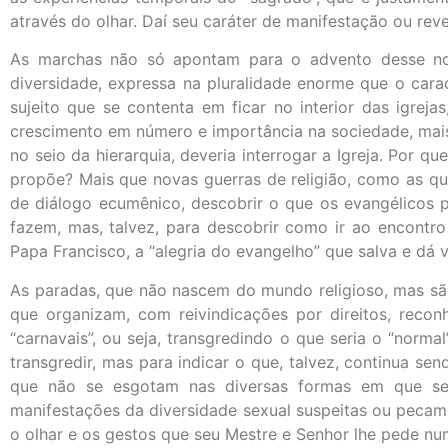
através do olhar. Daí seu caráter de manifestação ou rev
As marchas não só apontam para o advento desse nov
diversidade, expressa na pluralidade enorme que o cara
sujeito que se contenta em ficar no interior das igre
crescimento em número e importância na sociedade, mais 
no seio da hierarquia, deveria interrogar a Igreja. Por 
propõe? Mais que novas guerras de religião, como as q
de diálogo ecumênico, descobrir o que os evangélicos 
fazem, mas, talvez, para descobrir como ir ao encontr
Papa Francisco, a “alegria do evangelho” que salva e dá v
As paradas, que não nascem do mundo religioso, mas sã
que organizam, com reivindicações por direitos, reco
“carnavais”, ou seja, transgredindo o que seria o “norm
transgredir, mas para indicar o que, talvez, continua 
que não se esgotam nas diversas formas em que se e
manifestações da diversidade sexual suspeitas ou pecami
o olhar e os gestos que seu Mestre e Senhor lhe pede n