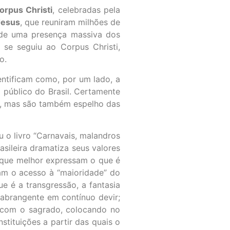
orpus Christi
, celebradas pela
Jesus
, que reuniram milhões de
 de uma presença massiva dos
e seguiu ao Corpus Christi,
o.
entificam como, por um lado, a
o público do Brasil. Certamente
l, mas são também espelho das
 o livro “Carnavais, malandros
rasileira dramatiza seus valores
is que melhor expressam o que é
rdam o acesso à “maioridade” do
e é a transgressão, a fantasia
 abrangente em contínuo devir;
 com o sagrado, colocando no
tituições a partir das quais o