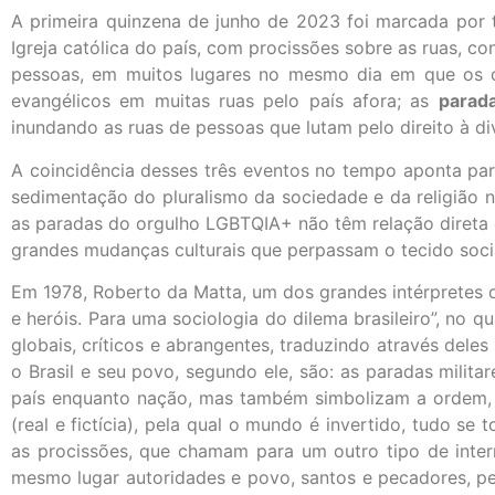
A primeira quinzena de junho de 2023 foi marcada por t
Igreja católica do país, com procissões sobre as ruas, c
pessoas, em muitos lugares no mesmo dia em que os c
evangélicos em muitas ruas pelo país afora; as
parad
inundando as ruas de pessoas que lutam pelo direito à di
A coincidência desses três eventos no tempo aponta para
sedimentação do pluralismo da sociedade e da religião no
as paradas do orgulho LGBTQIA+ não têm relação direta
grandes mudanças culturais que perpassam o tecido soci
Em 1978, Roberto da Matta, um dos grandes intérpretes d
e heróis. Para uma sociologia do dilema brasileiro”, no qu
globais, críticos e abrangentes, traduzindo através dele
o Brasil e seu povo, segundo ele, são: as paradas milita
país enquanto nação, mas também simbolizam a ordem, a i
(real e fictícia), pela qual o mundo é invertido, tudo 
as procissões, que chamam para um outro tipo de inte
mesmo lugar autoridades e povo, santos e pecadores, pes