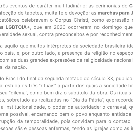
rês eventos de caráter multitudinário: as cerimônias de
C
onfecção de tapetes, muita fé e devoção; as
marchas para 
atólicos celebravam o Corpus Christi, como expressão
as LGBTQIA+
, que em 2023 ocorreram no domingo que s
versidade sexual, contra preconceitos e por reconheciment
 aquilo que muitos intérpretes da sociedade brasileira id
 país, e, por outro lado, a presença da religião no espaç
 com as duas grandes expressões da religiosidade naciona
al da nação.
o Brasil do final da segunda metade do século XX, publicou
al estuda os três “rituais” a partir dos quais a sociedade b
s seu “dilema”, como bem diz o subtítulo da obra. Os ritua
res, sobretudo as realizadas no “Dia da Pátria”, que reco
nstitucionalidade, o poder da autoridade; o carnaval, qu
se torna possível, encarnando bem o povo enquanto entidade
rrupção da temporalidade, pois convidam para o contato
soas sãs e pessoas enfermas, tendo as igrejas como as ins