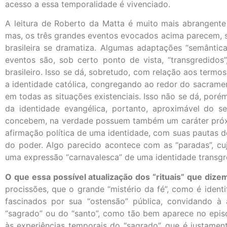
acesso a essa temporalidade é vivenciado.
A leitura de Roberto da Matta é muito mais abrangente 
mas, os três grandes eventos evocados acima parecem, so
brasileira se dramatiza. Algumas adaptações “semântic
eventos são, sob certo ponto de vista, “transgredidos
brasileiro. Isso se dá, sobretudo, com relação aos termo
a identidade católica, congregando ao redor do sacrament
em todas as situações existenciais. Isso não se dá, por
da identidade evangélica, portanto, aproximável do s
concebem, na verdade possuem também um caráter próxim
afirmação política de uma identidade, com suas pautas de
do poder. Algo parecido acontece com as “paradas”, cuj
uma expressão “carnavalesca” de uma identidade transgre
O que essa possível atualização dos “rituais” que diz
procissões, que o grande “mistério da fé”, como é ident
fascinados por sua “ostensão” pública, convidando à 
“sagrado” ou do “santo”, como tão bem aparece no episó
às experiências temporais do “sagrado”, que é justamen