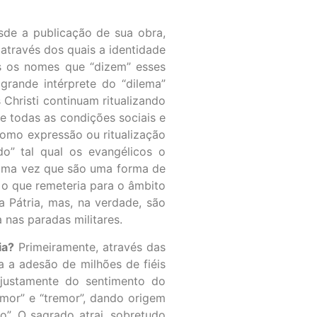
esde a publicação de sua obra,
através dos quais a identidade
is os nomes que “dizem” esses
grande intérprete do “dilema”
 Christi continuam ritualizando
de todas as condições sociais e
como expressão ou ritualização
o” tal qual os evangélicos o
 uma vez que são uma forma de
, o que remeteria para o âmbito
a Pátria, mas, na verdade, são
nas paradas militares.
ia?
Primeiramente, através das
a a adesão de milhões de fiéis
 justamente do sentimento do
emor” e “tremor”, dando origem
o”. O sagrado atrai, sobretudo