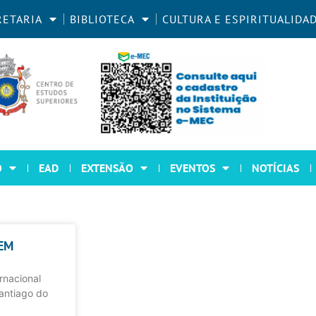
RETARIA
BIBLIOTECA
CULTURA E ESPIRITUALIDA
O
EAD
EXTENSÃO
EVENTOS
NOTÍCIAS
 EM
ernacional
antiago do