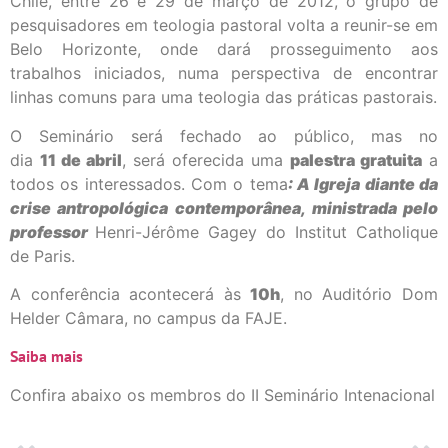
Chile, entre 26 e 29 de março de 2012, o grupo de
pesquisadores em teologia pastoral volta a reunir-se em
Belo Horizonte, onde dará prosseguimento aos
trabalhos iniciados, numa perspectiva de encontrar
linhas comuns para uma teologia das práticas pastorais.
O Seminário será fechado ao público, mas no
dia
11
de
abril
, será oferecida uma
palestra
gratuita
a
todos os interessados. Com o tema
:
A Igreja diante da
crise antropológica contemporânea
, ministrada pelo
professor
Henri-Jérôme Gagey do Institut Catholique
de Paris.
A conferência acontecerá às
10h
, no Auditório Dom
Helder Câmara, no campus da FAJE.
Saiba mais
Confira abaixo os membros do II Seminário Intenacional