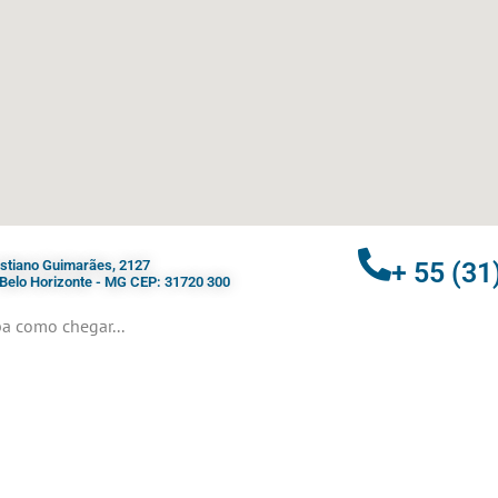
ristiano Guimarães, 2127
+ 55 (31
- Belo Horizonte - MG CEP: 31720 300
a como chegar...