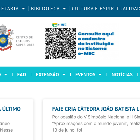
RETARIA
BIBLIOTECA
CULTURA E ESPIRITUALIDA
O
EAD
EXTENSÃO
EVENTOS
NOTÍCIAS
A ÚLTIMO
FAJE CRIA CÁTEDRA JOÃO BATISTA 
Por ocasião do V Simpósio Nacional e II Si
râneo
“Aproximações com o mundo juvenil”, realiz
. Nesse
13 de julho, foi