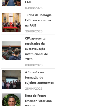
FAJE
03/08/2026
Turma de Teologia
EaD tem encontro
na FAJE
30/06/2026
CPA apresenta
resultados da
autoavaliação
institucional de
2025
09/06/2026
A filosofia na
formação de
sujeitos autônomos
28/04/2026
Nota de Pesar:
Emerson Vitoriano