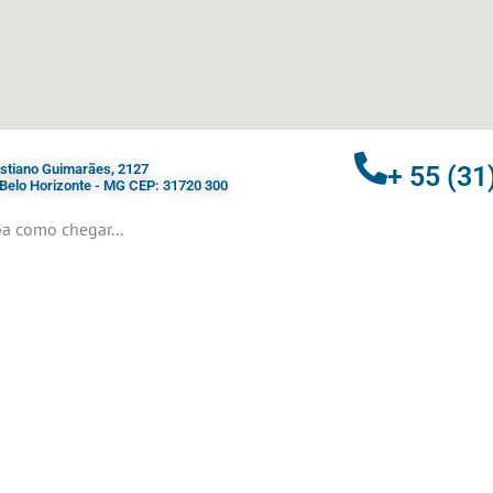
ristiano Guimarães, 2127
+ 55 (31
- Belo Horizonte - MG CEP: 31720 300
a como chegar...