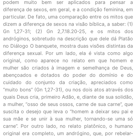
podem muito bem ser aplicados para pensar a
diferença de sexos, em geral, e a condição feminina, em
particular. De fato, uma comparação entre os mitos que
dizem a diferença de sexos na visão bíblica, a saber: (1)
Gn 1,27-31; (2) Gn 2,7.18.20-25, e os mitos dos
andróginos, sobretudo na descrição que dele dá Platão
no Diálogo O banquete, mostra duas visões distintas da
diferença sexual. Por um lado, ela é vista como algo
original, como aparece no relato em que homem e
mulher são criados à imagem e semelhança de Deus,
abençoados e dotados do poder do domínio e do
cuidado do conjunto da criação, apreciados como
“muito bons” (Gn 1,27-31), ou nos dois atos através dos
quais Deus cria, primeiro Adão, e, diante de sua solidão,
a mulher, “osso de seus ossos, carne de sua carne”, que
suscita o desejo que leva o “homem a deixar seu pai e
sua mãe e se unir à sua mulher, tornando-se uma só
carne”. Por outro lado, no relato platônico, o humano
original era completo, um andrógino, que, por rebelar-