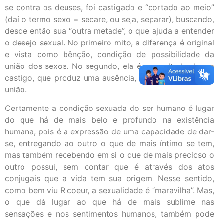
se contra os deuses, foi castigado e “cortado ao meio”
(daí o termo sexo = secare, ou seja, separar), buscando,
desde então sua “outra metade”, o que ajuda a entender
o desejo sexual. No primeiro mito, a diferença é original
e vista como bênção, condição de possibilidade da
união dos sexos. No segundo, ela é o resultado de um
castigo, que produz uma ausência, a ser preenchida na
união.
Certamente a condição sexuada do ser humano é lugar
do que há de mais belo e profundo na existência
humana, pois é a expressão de uma capacidade de dar-
se, entregando ao outro o que de mais íntimo se tem,
mas também recebendo em si o que de mais precioso o
outro possui, sem contar que é através dos atos
conjugais que a vida tem sua origem. Nesse sentido,
como bem viu Ricoeur, a sexualidade é “maravilha”. Mas,
o que dá lugar ao que há de mais sublime nas
sensações e nos sentimentos humanos, também pode