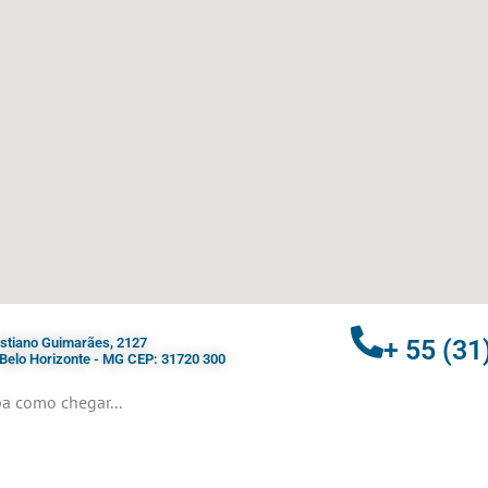
ristiano Guimarães, 2127
+ 55 (31
- Belo Horizonte - MG CEP: 31720 300
a como chegar...