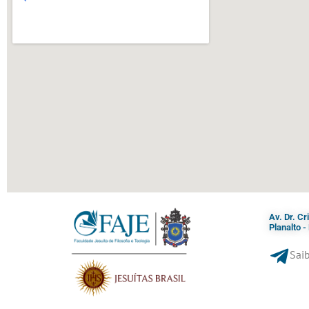
Av. Dr. C
Planalto 
Saib