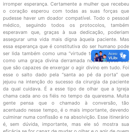
irromper esperança. Certamente a mulher que recebeu
o coração esperou com todas as suas forças que
pudesse haver um doador compatível. Todo o pessoal
médico, seguindo todos os protocolos, também
esperavam que, graças à sua dedicação, poderiam
assegurar uma vida mais digna àquela paciente. Mas
essa esperança que é constitutiva do ser humano pode
ser lida também como uma “virtude teologal”, ou seja,
como uma graça divina derramada nos corações dos
que são capazes de enxergar o agir divino em tudo. Foi
esse o salto dado pela “santa ao pé da porta” que
jejuou na intenção do sucesso da cirurgia da paciente
da qual cuidava. É a esse tipo de olhar que a Igreja
chama cada ano os fiéis no tempo da quaresma. Muita
gente pensa que o chamado à conversão, tão
acentuado nesse tempo, é o mais importante, devendo
culminar numa confissão e na absolvição. Esse itinerário
é, sem dúvida, importante, mas ele só mostra sua
eficácia se for capaz de mudar o olhar e o agir de quem