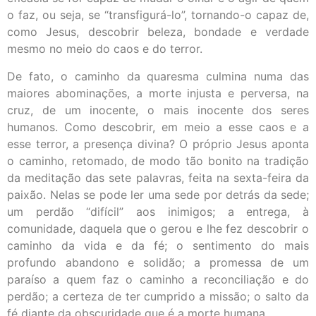
o faz, ou seja, se “transfigurá-lo”, tornando-o capaz de,
como Jesus, descobrir beleza, bondade e verdade
mesmo no meio do caos e do terror.
De fato, o caminho da quaresma culmina numa das
maiores abominações, a morte injusta e perversa, na
cruz, de um inocente, o mais inocente dos seres
humanos. Como descobrir, em meio a esse caos e a
esse terror, a presença divina? O próprio Jesus aponta
o caminho, retomado, de modo tão bonito na tradição
da meditação das sete palavras, feita na sexta-feira da
paixão. Nelas se pode ler uma sede por detrás da sede;
um perdão “difícil” aos inimigos; a entrega, à
comunidade, daquela que o gerou e lhe fez descobrir o
caminho da vida e da fé; o sentimento do mais
profundo abandono e solidão; a promessa de um
paraíso a quem faz o caminho a reconciliação e do
perdão; a certeza de ter cumprido a missão; o salto da
fé diante da obscuridade que é a morte humana.