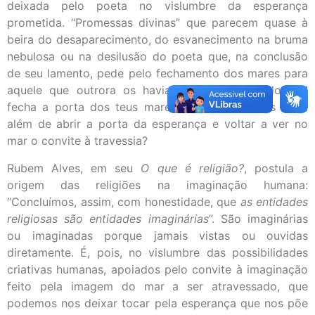
deixada pelo poeta no vislumbre da esperança
prometida. “Promessas divinas” que parecem quase à
beira do desaparecimento, do esvanecimento na bruma
nebulosa ou na desilusão do poeta que, na conclusão
de seu lamento, pede pelo fechamento dos mares para
aquele que outrora os havia desbravado: “Colombo!
fecha a porta dos teus mares!”. Mas o que nos resta
além de abrir a porta da esperança e voltar a ver no
mar o convite à travessia?
Rubem Alves, em seu
O que é religião?
, postula a
origem das religiões na imaginação humana:
“Concluímos, assim, com honestidade, que
as entidades
religiosas são entidades imaginárias
”. São imaginárias
ou imaginadas porque jamais vistas ou ouvidas
diretamente. É, pois, no vislumbre das possibilidades
criativas humanas, apoiados pelo convite à imaginação
feito pela imagem do mar a ser atravessado, que
podemos nos deixar tocar pela esperança que nos põe