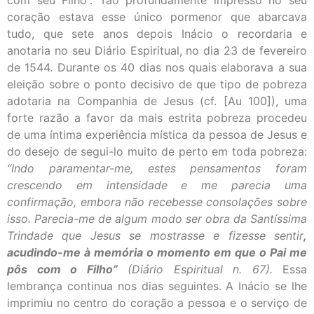
com seu Filho”. Tão profundamente impresso no seu
coração estava esse único pormenor que abarcava
tudo, que sete anos depois Inácio o recordaria e
anotaria no seu Diário Espiritual, no dia 23 de fevereiro
de 1544. Durante os 40 dias nos quais elaborava a sua
eleição sobre o ponto decisivo de que tipo de pobreza
adotaria na Companhia de Jesus (cf. [Au 100]), uma
forte razão a favor da mais estrita pobreza procedeu
de uma íntima experiência mística da pessoa de Jesus e
do desejo de segui-lo muito de perto em toda pobreza:
“Indo paramentar-me, estes pensamentos foram
crescendo em intensidade e me parecia uma
confirmação, embora não recebesse consolações sobre
isso. Parecia-me de algum modo ser obra da Santíssima
Trindade que Jesus se mostrasse e fizesse sentir
,
acudindo-me à memória o momento em que o Pai me
pôs com o Filho”
(Diário Espiritual n. 67).
Essa
lembrança continua nos dias seguintes. A Inácio se lhe
imprimiu no centro do coração a pessoa e o serviço de