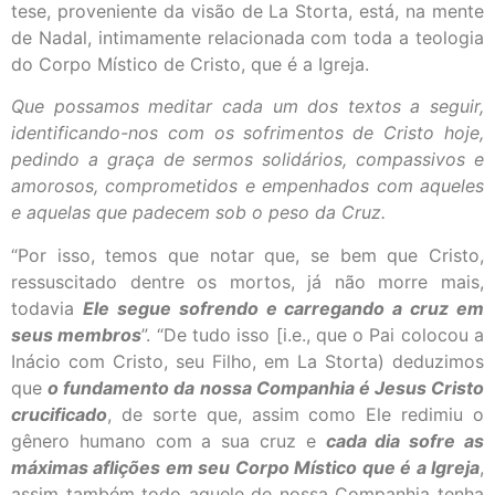
tese, proveniente da visão de La Storta, está, na mente
de Nadal, intimamente relacionada com toda a teologia
do Corpo Místico de Cristo, que é a Igreja.
Que possamos meditar cada um dos textos a seguir,
identificando-nos com os sofrimentos de Cristo hoje,
pedindo a graça de sermos solidários, compassivos e
amorosos, comprometidos e empenhados com aqueles
e aquelas que padecem sob o peso da Cruz.
“Por isso, temos que notar que, se bem que Cristo,
ressuscitado dentre os mortos, já não morre mais,
todavia
Ele segue sofrendo e carregando a cruz em
seus membros
”. “De tudo isso [i.e., que o Pai colocou a
Inácio com Cristo, seu Filho, em La Storta) deduzimos
que
o fundamento da nossa Companhia é Jesus Cristo
crucificado
, de sorte que, assim como Ele redimiu o
gênero humano com a sua cruz e
cada dia sofre as
máximas aflições em seu Corpo Místico que é a Igreja
,
assim também todo aquele de nossa Companhia tenha