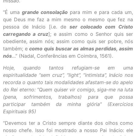
missão.
“É uma
grande consolação
para mim e para cada um,
que Deus me faz a mim mesmo o mesmo que fez na
pessoa de Inácio [i.e. de
ser colocado com Cristo
carregando a cruz
]; e assim como o Senhor quis ser
obediente, assim nós; assim como quis ser pobre, nós
também; e
como quis buscar as almas perdidas, assim
nós
…” (Nadal, Conferências em Coimbra, 1561).
Hoje, quando tantos refugiam-se em uma
espiritualidade “sem cruz”, “light”, “intimista”, Inácio nos
recorda o quanto tais modalidades afastam-se do apelo
do Rei eterno: “Quem quiser vir comigo, siga-me na luta
(pena, sofrimentos, trabalhos) para que possa
participar também da minha glória” (Exercícios
Espirituais 95)
“Devemos ter a Cristo sempre diante dos olhos como
nosso chefe. Isso foi mostrado a nosso Pai Inácio: ele