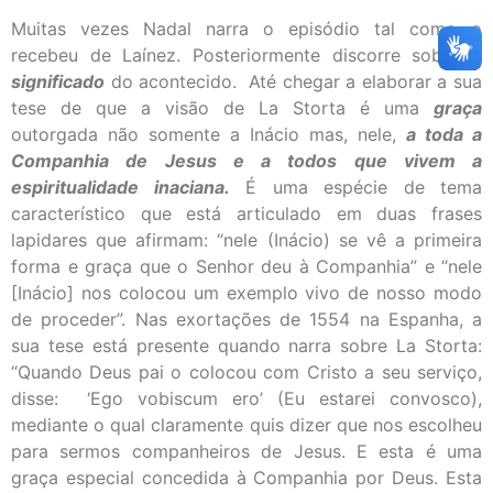
Muitas vezes Nadal narra o episódio tal como o
recebeu de Laínez. Posteriormente discorre sobre
o
significado
do acontecido. Até chegar a elaborar a sua
tese de que a visão de La Storta é uma
graça
outorgada não somente a Inácio mas, nele,
a toda a
Companhia de Jesus e a todos que vivem a
espiritualidade inaciana.
É uma espécie de tema
característico que está articulado em duas frases
lapidares que afirmam: “nele (Inácio) se vê a primeira
forma e graça que o Senhor deu à Companhia” e “nele
[Inácio] nos colocou um exemplo vivo de nosso modo
de proceder”. Nas exortações de 1554 na Espanha, a
sua tese está presente quando narra sobre La Storta:
“Quando Deus pai o colocou com Cristo a seu serviço,
disse: ‘Ego vobiscum ero’ (Eu estarei convosco),
mediante o qual claramente quis dizer que nos escolheu
para sermos companheiros de Jesus. E esta é uma
graça especial concedida à Companhia por Deus. Esta