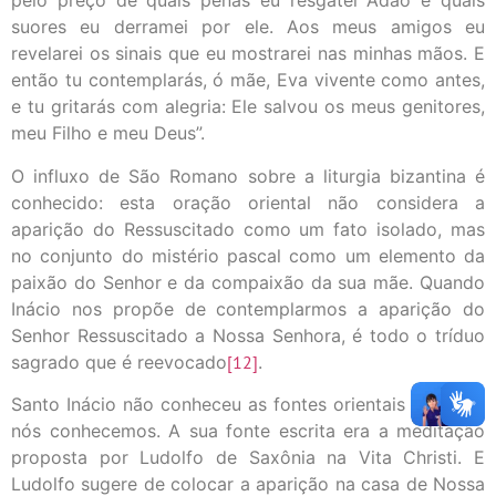
pelo preço de quais penas eu resgatei Adão e quais
suores eu derramei por ele. Aos meus amigos eu
revelarei os sinais que eu mostrarei nas minhas mãos. E
então tu contemplarás, ó mãe, Eva vivente como antes,
e tu gritarás com alegria: Ele salvou os meus genitores,
meu Filho e meu Deus”.
O influxo de São Romano sobre a liturgia bizantina é
conhecido: esta oração oriental não considera a
aparição do Ressuscitado como um fato isolado, mas
no conjunto do mistério pascal como um elemento da
paixão do Senhor e da compaixão da sua mãe. Quando
Inácio nos propõe de contemplarmos a aparição do
Senhor Ressuscitado a Nossa Senhora, é todo o tríduo
sagrado que é reevocado
[12]
.
Santo Inácio não conheceu as fontes orientais que hoje
nós conhecemos. A sua fonte escrita era a meditação
proposta por Ludolfo de Saxônia na Vita Christi. E
Ludolfo sugere de colocar a aparição na casa de Nossa