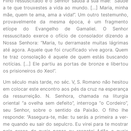
Filho ressuscitado e o Senhor saúda a sua mãe: “Saúde
a te que trouxestes a vida ao mundo. […] Maria, minha
mãe, quem te ama, ama a vida!”. Um outro testemunho,
provavelmente da mesma época, é um fragmento
etíope do Evangelho de Gamaliel. O Senhor
ressuscitado exerce o ofício de consolador dizendo a
Nossa Senhora: “Maria, tu derramaste muitas lágrimas
até agora. Aquele que foi crucificado vive agora. Quem
te traz consolação é aquele de quem estás buscando
notícias. […] Ele partiu as portas de bronze e libertou
os prisioneiros do Xeol”.
Um século mais tarde, no séc. V, S. Romano não hesitou
em colocar este encontro aos pés da cruz na esperança
da ressurreição. N. Senhora, chamada na liturgia
oriental “a ovelha sem defeito”, interroga “o Cordeiro”,
seu Senhor, sobre o sentido da Paixão. O filho lhe
responde: “Assegura-te, mãe: tu serás a primeira a ver-
me quando eu sair do sepulcro. Eu virei para te mostrar