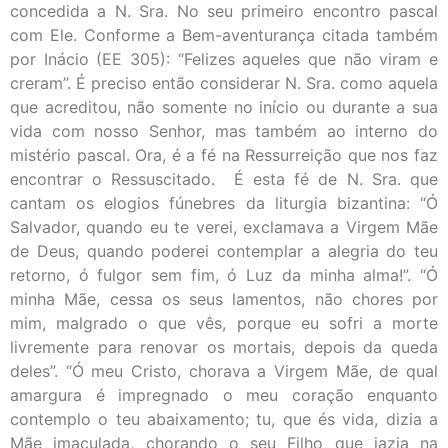
concedida a N. Sra. No seu primeiro encontro pascal
com Ele. Conforme a Bem-aventurança citada também
por Inácio (EE 305): “Felizes aqueles que não viram e
creram”. É preciso então considerar N. Sra. como aquela
que acreditou, não somente no início ou durante a sua
vida com nosso Senhor, mas também ao interno do
mistério pascal. Ora, é a fé na Ressurreição que nos faz
encontrar o Ressuscitado. É esta fé de N. Sra. que
cantam os elogios fúnebres da liturgia bizantina: “Ó
Salvador, quando eu te verei, exclamava a Virgem Mãe
de Deus, quando poderei contemplar a alegria do teu
retorno, ó fulgor sem fim, ó Luz da minha alma!”. “Ó
minha Mãe, cessa os seus lamentos, não chores por
mim, malgrado o que vês, porque eu sofri a morte
livremente para renovar os mortais, depois da queda
deles”. “Ó meu Cristo, chorava a Virgem Mãe, de qual
amargura é impregnado o meu coração enquanto
contemplo o teu abaixamento; tu, que és vida, dizia a
Mãe imaculada, chorando o seu Filho que jazia na