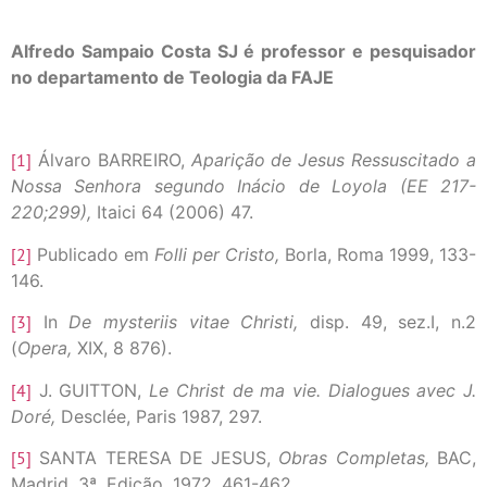
Alfredo Sampaio Costa SJ é professor e pesquisador
no departamento de Teologia da FAJE
[1]
Álvaro BARREIRO,
Aparição de Jesus Ressuscitado a
Nossa Senhora segundo Inácio de Loyola (EE 217-
220;299),
Itaici 64 (2006) 47.
[2]
Publicado em
Folli per Cristo,
Borla, Roma 1999, 133-
146.
[3]
In
De mysteriis vitae Christi,
disp. 49, sez.I, n.2
(
Opera,
XIX, 8 876).
[4]
J. GUITTON,
Le Christ de ma vie.
Dialogues avec J.
Doré,
Desclée, Paris 1987, 297.
[5]
SANTA TERESA DE JESUS,
Obras Completas,
BAC,
Madrid, 3ª. Edição, 1972, 461-462.