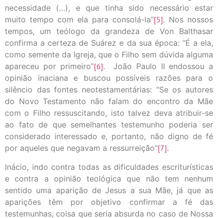
necessidade (…), e que tinha sido necessário estar
muito tempo com ela para consolá-la”
[5]
. Nos nossos
tempos, um teólogo da grandeza de Von Balthasar
confirma a certeza de Suárez e da sua época: “É a ela,
como semente da Igreja, que o Filho sem dúvida alguma
apareceu por primeiro”
[6]
. João Paulo II endossou a
opinião inaciana e buscou possíveis razões para o
silêncio das fontes neotestamentárias: “Se os autores
do Novo Testamento não falam do encontro da Mãe
com o Filho ressuscitando, isto talvez deva atribuir-se
ao fato de que semelhantes testemunho poderia ser
considerado interessado e, portanto, não digno de fé
por aqueles que negavam a ressurreição”
[7]
.
Inácio, indo contra todas as dificuldades escriturísticas
e contra a opinião teológica que não tem nenhum
sentido uma aparição de Jesus a sua Mãe, já que as
aparições têm por objetivo confirmar a fé das
testemunhas, coisa que seria absurda no caso de Nossa