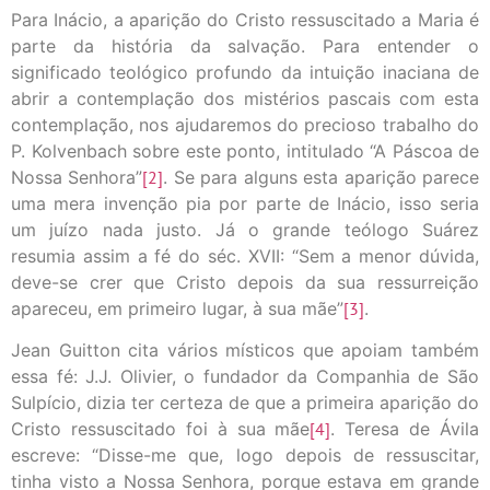
Para Inácio, a aparição do Cristo ressuscitado a Maria é
parte da história da salvação. Para entender o
significado teológico profundo da intuição inaciana de
abrir a contemplação dos mistérios pascais com esta
contemplação, nos ajudaremos do precioso trabalho do
P. Kolvenbach sobre este ponto, intitulado “A Páscoa de
Nossa Senhora”
[2]
. Se para alguns esta aparição parece
uma mera invenção pia por parte de Inácio, isso seria
um juízo nada justo. Já o grande teólogo Suárez
resumia assim a fé do séc. XVII: “Sem a menor dúvida,
deve-se crer que Cristo depois da sua ressurreição
apareceu, em primeiro lugar, à sua mãe”
[3]
.
Jean Guitton cita vários místicos que apoiam também
essa fé: J.J. Olivier, o fundador da Companhia de São
Sulpício, dizia ter certeza de que a primeira aparição do
Cristo ressuscitado foi à sua mãe
[4]
. Teresa de Ávila
escreve: “Disse-me que, logo depois de ressuscitar,
tinha visto a Nossa Senhora, porque estava em grande