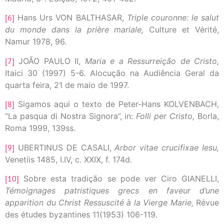
[6]
Hans Urs VON BALTHASAR,
Triple couronne: le salut
du monde dans la prière mariale,
Culture et Vérité,
Namur 1978, 96.
[7]
JOÃO PAULO II,
Maria e a Ressurreição de Cristo,
Itaici 30 (1997) 5-6. Alocução na Audiência Geral da
quarta feira, 21 de maio de 1997.
[8]
Sigamos aqui o texto de Peter-Hans KOLVENBACH,
“La pasqua di Nostra Signora”, in:
Folli per Cristo,
Borla,
Roma 1999, 139ss.
[9]
UBERTINUS DE CASALI,
Arbor vitae crucifixae Iesu,
Venetiis 1485, I.IV, c. XXIX, f. 174d.
[10]
Sobre esta tradição se pode ver Ciro GIANELLI,
Témoignages patristiques grecs en faveur d’une
apparition du Christ Ressuscité à la Vierge Marie,
Révue
des études byzantines 11(1953) 106-119.