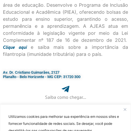
área de educação. Desenvolve o Programa de Inclusão
Educacional e Acadêmica (PIEA), oferecendo bolsas de
estudo para ensino superior, garantindo o acesso,
permanência e a aprendizagem. A AJEAS atua em
conformidade à legislação vigente por meio da Lei
Complementar nº 187 de 16 de dezembro de 2021.
Clique
aqui
e saiba mais sobre a importância da
filantropia (imunidade tributária) para o país.
Av. Dr. Cristiano Guimarães, 2127
Planalto - Belo Horizonte - MG CEP: 31720 300
Saiba como chegar...
Utilizamos cookies para melhorar sua experiência em nossos sites e
+ 55 (31) 3115-7000​
fornecer funcionalidade de redes sociais. Se desejar, você pode
desabilitá-los nas configurações de seu navegador.