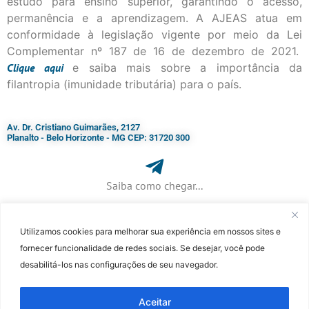
estudo para ensino superior, garantindo o acesso,
permanência e a aprendizagem. A AJEAS atua em
conformidade à legislação vigente por meio da Lei
Complementar nº 187 de 16 de dezembro de 2021.
Clique
aqui
e saiba mais sobre a importância da
filantropia (imunidade tributária) para o país.
Av. Dr. Cristiano Guimarães, 2127
Planalto - Belo Horizonte - MG CEP: 31720 300
Saiba como chegar...
Utilizamos cookies para melhorar sua experiência em nossos sites e
+ 55 (31) 3115-7000​
fornecer funcionalidade de redes sociais. Se desejar, você pode
desabilitá-los nas configurações de seu navegador.
©Faculdade Jesuíta de Filosofia e Teologia – Site desenvolvido por
Rafael
Patrick de Souza
Aceitar