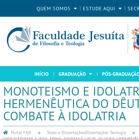
QUEM SOMOS
ESTUDE AQUI
SEC
INÍCIO
GRADUAÇÃO
PÓS-GRADUAÇÃ
MONOTEISMO E IDOLATRI
HERMENÊUTICA DO DÊUT
COMBATE À IDOLATRIA
Portal FAJE
Teses e Dissertações
Dissertações Teologia