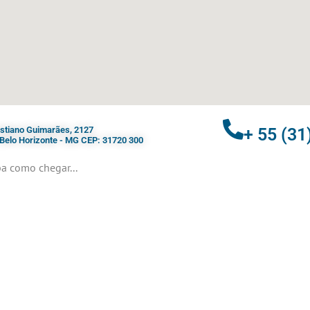
ristiano Guimarães, 2127
+ 55 (31
- Belo Horizonte - MG CEP: 31720 300
a como chegar...