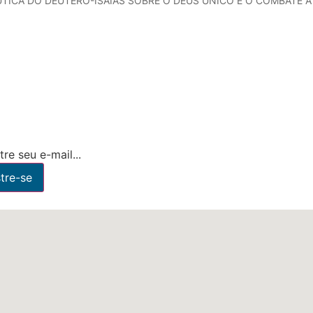
TICA DO DÊUTERO-ISAÍAS SOBRE O DEUS ÚNICO E O COMBATE À
re seu e-mail...