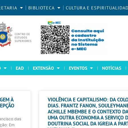
RETARIA
BIBLIOTECA
CULTURA E ESPIRITUALIDA
O
EAD
EXTENSÃO
EVENTOS
NOTÍCIAS
GEM À
VIOLÊNCIA E CAPITALISMO: DA CO
CEPÇÃO
DIAS. FRANTZ FANON, SOULEYMANE
ACHILLE MBEMBE E O CONTEXTO DA
UMA OUTRA ECONOMIA A SERVIÇO 
rancisco das
DOUTRINA SOCIAL DA IGREJA A PAR
ção: Em