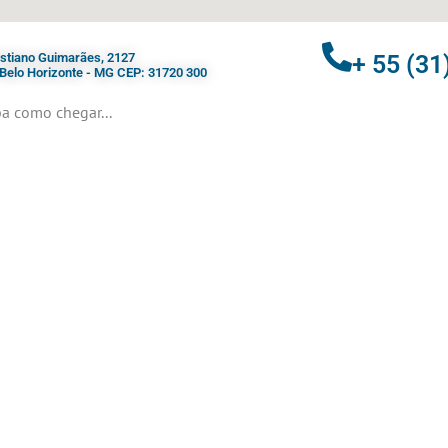
ristiano Guimarães, 2127
+ 55 (31
- Belo Horizonte - MG CEP: 31720 300
a como chegar...