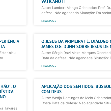
VATICANO II
Autor: Lambert Manga Orientador: Prof. Dr.
defesa: Não agendada Situação: Em and
LEIA MAIS »
PERIÊNCIA
O JESUS DA PRIMEIRA FÉ: DIÁLOGO 
STA
JAMES D.G. DUNN SOBRE JESUS DE
Estanislau
Autor: Sérgio Davi Meira Marques Orientador
to
Data da defesa: Não agendada Situação:
LEIA MAIS »
NHÃO”: O
APLICAÇÃO DOS SENTIDOS: BÚSSOL
ÍSTICA
COM DEUS
 NO
Autor: Wêdja Domingos de Melo Orientador:
Costa Data da defesa: Não agendada Sit
lva Tavares