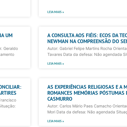
LEIA MAIS »
NA UM
A CONSULTA AOS FIÉIS: ECOS DA T
NEWMAN NA COMPREENSÃO DO SEN
r. Geraldo
Autor: Gabriel Felipe Martins Rocha Orientad
damento
Tavares Data da defesa: Não agendada S
LEIA MAIS »
ONCILIAR:
AS EXPERIÊNCIAS RELIGIOSAS E A 
RTIRES
ROMANCES MEMÓRIAS PÓSTUMAS D
CASMURRO
Francisco
ituação:
Autor: Carlos Mário Paes Camacho Orientado
Mori Data da defesa: Não agendada Situ
LEIA MAIS »