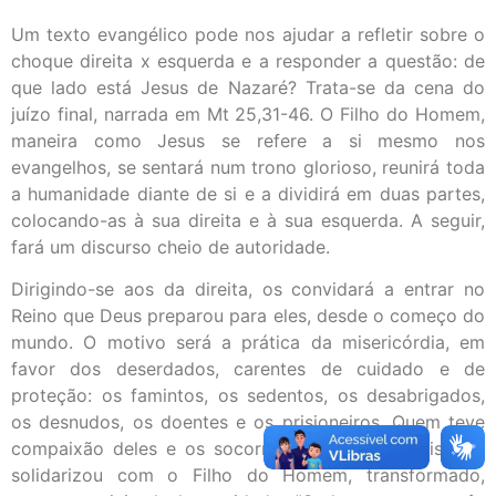
Um texto evangélico pode nos ajudar a refletir sobre o
choque direita x esquerda e a responder a questão: de
que lado está Jesus de Nazaré? Trata-se da cena do
juízo final, narrada em Mt 25,31-46. O Filho do Homem,
maneira como Jesus se refere a si mesmo nos
evangelhos, se sentará num trono glorioso, reunirá toda
a humanidade diante de si e a dividirá em duas partes,
colocando-as à sua direita e à sua esquerda. A seguir,
fará um discurso cheio de autoridade.
Dirigindo-se aos da direita, os convidará a entrar no
Reino que Deus preparou para eles, desde o começo do
mundo. O motivo será a prática da misericórdia, em
favor dos deserdados, carentes de cuidado e de
proteção: os famintos, os sedentos, os desabrigados,
os desnudos, os doentes e os prisioneiros. Quem teve
compaixão deles e os socorreu, em última análise, se
solidarizou com o Filho do Homem, transformado,