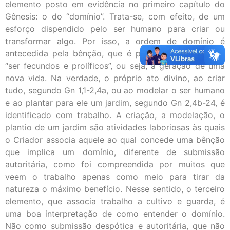
elemento posto em evidência no primeiro capítulo do
Gênesis: o do “domínio”. Trata-se, com efeito, de um
esforço dispendido pelo ser humano para criar ou
transformar algo. Por isso, a ordem de domínio é
antecedida pela bênção, que é primeiro associada ao
“ser fecundos e prolíficos”, ou seja, à geração de uma
nova vida. Na verdade, o próprio ato divino, ao criar
tudo, segundo Gn 1,1-2,4a, ou ao modelar o ser humano
e ao plantar para ele um jardim, segundo Gn 2,4b-24, é
identificado com trabalho. A criação, a modelação, o
plantio de um jardim são atividades laboriosas às quais
o Criador associa aquele ao qual concede uma bênção
que implica um domínio, diferente de submissão
autoritária, como foi compreendida por muitos que
veem o trabalho apenas como meio para tirar da
natureza o máximo benefício. Nesse sentido, o terceiro
elemento, que associa trabalho a cultivo e guarda, é
uma boa interpretação de como entender o domínio.
Não como submissão despótica e autoritária, que não