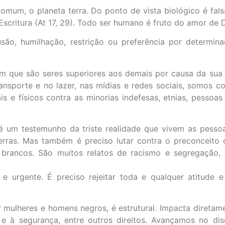
mum, o planeta terra. Do ponto de vista biológico é fals
scritura (At 17, 29). Todo ser humano é fruto do amor de 
são, humilhação, restrição ou preferência por determinad
am que são seres superiores aos demais por causa da sua 
ansporte e no lazer, nas mídias e redes sociais, somos c
is e físicos contra as minorias indefesas, etnias, pesso
 é um testemunho da triste realidade que vivem as pesso
uerras. Mas também é preciso lutar contra o preconceit
ancos. São muitos relatos de racismo e segregação, p
 urgente. É preciso rejeitar toda e qualquer atitude e p
por mulheres e homens negros, é estrutural. Impacta direta
e à segurança, entre outros direitos. Avançamos no disc