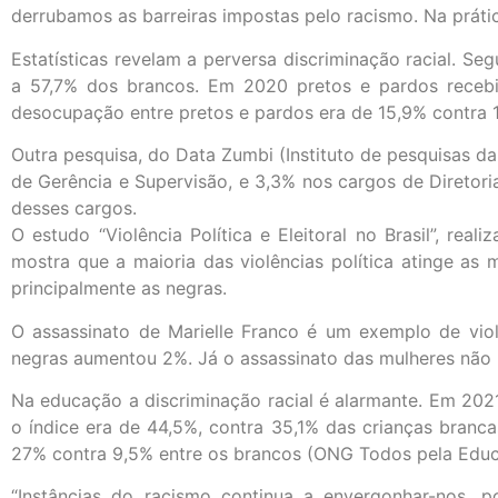
derrubamos as barreiras impostas pelo racismo. Na prátic
Estatísticas revelam a perversa discriminação racial. 
a 57,7% dos brancos. Em 2020 pretos e pardos receb
desocupação entre pretos e pardos era de 15,9% contra 1
Outra pesquisa, do Data Zumbi (Instituto de pesquisas 
de Gerência e Supervisão, e 3,3% nos cargos de Diretor
desses cargos.
O estudo “Violência Política e Eleitoral no Brasil”, rea
mostra que a maioria das violências política atinge as
principalmente as negras.
O assassinato de Marielle Franco é um exemplo de vio
negras aumentou 2%. Já o assassinato das mulheres não
Na educação a discriminação racial é alarmante. Em 2021
o índice era de 44,5%, contra 35,1% das crianças branc
27% contra 9,5% entre os brancos (ONG Todos pela Educ
“Instâncias do racismo continua a envergonhar-nos, 