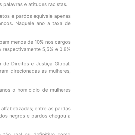
palavras e atitudes racistas.
retos e pardos equivale apenas
ancos. Naquele ano a taxa de
ocupam menos de 10% nos cargos
am respectivamente 5,5% e 0,8%
a de Direitos e Justiça Global,
oram direcionadas as mulheres,
 anos o homicídio de mulheres
alfabetizadas; entre as pardas
o dos negros e pardos chegou a
 tão real ou definitivo como