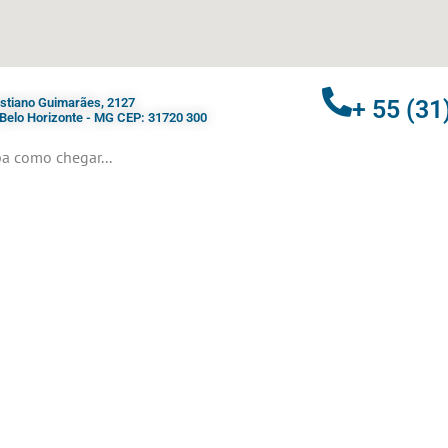
ristiano Guimarães, 2127
+ 55 (31
- Belo Horizonte - MG CEP: 31720 300
a como chegar...