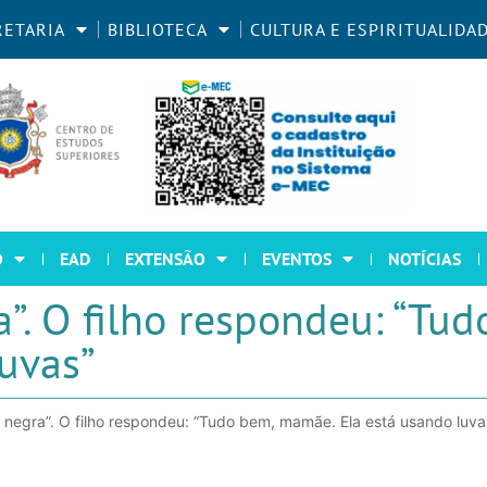
RETARIA
BIBLIOTECA
CULTURA E ESPIRITUALIDA
O
EAD
EXTENSÃO
EVENTOS
NOTÍCIAS
ra”. O filho respondeu: “Tu
uvas”
a é negra”. O filho respondeu: “Tudo bem, mamãe. Ela está usando luva