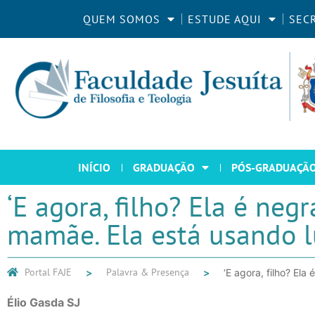
QUEM SOMOS
ESTUDE AQUI
SEC
INÍCIO
GRADUAÇÃO
PÓS-GRADUAÇÃ
‘E agora, filho? Ela é neg
mamãe. Ela está usando l
Portal FAJE
Palavra & Presença
‘E agora, filho? El
Élio Gasda SJ