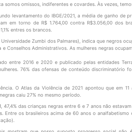
a somos omissos, indiferentes e covardes. Às vezes, temos 
Segundo levantamento do IBGE/2021, a média de ganho de p
iam em torno de R$ 1.764,00 contra R$3.056,00 dos br
1,1% entres os brancos.
da Universidade Zumbi dos Palmares), indica que negros 
ia e Conselhos Administrativos. As mulheres negras ocup
lizado entre 2016 e 2020 e publicado pelas entidades Terr
 mulheres. 76% das ofensas de conteúdo discriminatório f
lência. O Atlas da Violência de 2021 apontou que em 11
 negras caiu 27% no mesmo período.
, 47,4% das crianças negras entre 6 e 7 anos não estavam 
as. Entre os brasileiros acima de 60 anos o analfabetism
ação).
pois mostram que nosso suposto progresso social não é