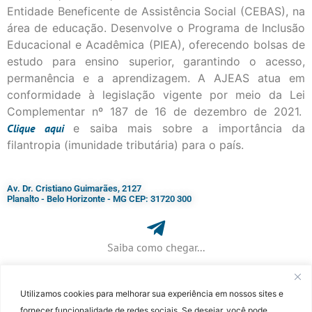
Entidade Beneficente de Assistência Social (CEBAS), na
área de educação. Desenvolve o Programa de Inclusão
Educacional e Acadêmica (PIEA), oferecendo bolsas de
estudo para ensino superior, garantindo o acesso,
permanência e a aprendizagem. A AJEAS atua em
conformidade à legislação vigente por meio da Lei
Complementar nº 187 de 16 de dezembro de 2021.
Clique
aqui
e saiba mais sobre a importância da
filantropia (imunidade tributária) para o país.
Av. Dr. Cristiano Guimarães, 2127
Planalto - Belo Horizonte - MG CEP: 31720 300
Saiba como chegar...
Utilizamos cookies para melhorar sua experiência em nossos sites e
+ 55 (31) 3115-7000​
fornecer funcionalidade de redes sociais. Se desejar, você pode