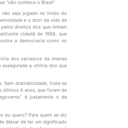
ue “não conhece o Brasil”.
s não seja jogado no limbo do
nerosidade e o dom da vida de
 pelos direitos dos que tinham
tituinte cidadã de 1988, que
s contra a democracia como no
tória dos carrascos da imensa
a assegurada a vitória dos que
a. Sem dramaticidade, trata-se
os últimos 4 anos, que foram de
esgoverno” é justamente o de
ção eu quero? Para quem se diz
e deixar de ter um significado