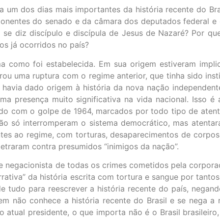
 um dos dias mais importantes da história recente do Bras
mponentes do senado e da câmara dos deputados federal e
 se diz discípulo e discípula de Jesus de Nazaré? Por q
os já ocorridos no país?
ma como foi estabelecida. Em sua origem estiveram implic
rou uma ruptura com o regime anterior, que tinha sido ins
, havia dado origem à história da nova nação independente
ma presença muito significativa na vida nacional. Isso 
ado com o golpe de 1964, marcados por todo tipo de atent
não só interromperam o sistema democrático, mas atentar
s ao regime, com torturas, desaparecimentos de corpos 
etraram contra presumidos “inimigos da nação”.
 e negacionista de todas os crimes cometidos pela corpora
ativa” da história escrita com tortura e sangue por tantos
 tudo para reescrever a história recente do país, negan
m não conhece a história recente do Brasil e se nega a rev
atual presidente, o que importa não é o Brasil brasileir