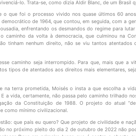
enciá-lo. Trata-se, como dizia Aldir Blanc, de um Brasil q
e o que foi o processo vivido nos quase últimos 60 ano
o democrático de 1964, que contou, em seguida, com a ge
e ousadia, enfrentando os desmandos do regime para lutar
 o caminho da volta à democracia, que culminou na Cons
 não tinham nenhum direito, não se viu tantos atentado
sse caminho seja interrompido. Para que, mais que a vi
os tipos de atentados aos direitos mais elementares, sej
 na terra prometida, Moisés o insta a que escolha a vid
. E a vida, certamente, não passa pelo caminho trilhado n
gação da Constituição de 1988. O projeto do atual “d
e como mínimo civilizacional.
stão: que país eu quero? Que projeto de civilidade e na
ão no próximo pleito do dia 2 de outubro de 2022 não pod