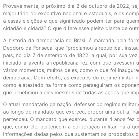
Provavelmente, o próximo dia 2 de outubro de 2022, seja
majoritário do executivo nacional e estaduais, e os co
a essas eleições e que significado podem ter para quem
cidadão e cidadã? O que difere esse pleito diante de outr
A história da democracia no Brasil é marcada pela for
Deodoro da Fonseca, que “proclamou a república”, instau
país, no dia 7 de setembro de 1822, a qual, por sua vez
iniciado a aventura republicana fez com que tivessem u
vários momentos, muitos deles, como o que foi inaugur
democracia. Com efeito, as exações do regime militar 
como é atestado na forma como perseguiram os oponente
que beneficiou a eles mesmos de todas as ações que imp
O atual mandatário da nação, defensor do regime militar
ao longo do mandato que exerceu, propor uma outra “narr
pertenceu. O mandato que exerceu durante 4 anos fez de
que, como ele, pertencem à corporação militar. Para que
informações dadas pelos que sustentam os propósitos do 