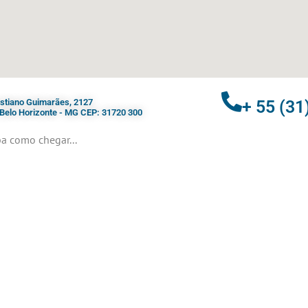
ristiano Guimarães, 2127
+ 55 (31
- Belo Horizonte - MG CEP: 31720 300
a como chegar...