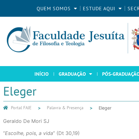
QUEM SOMOS
ESTUDE AQUI
SEC
INÍCIO
GRADUAÇÃO
PÓS-GRADUAÇÃ
Eleger
Portal FAJE
Palavra & Presença
Eleger
Geraldo De Mori SJ
“
Escolhe, pois, a vida
” (Dt 30,19)