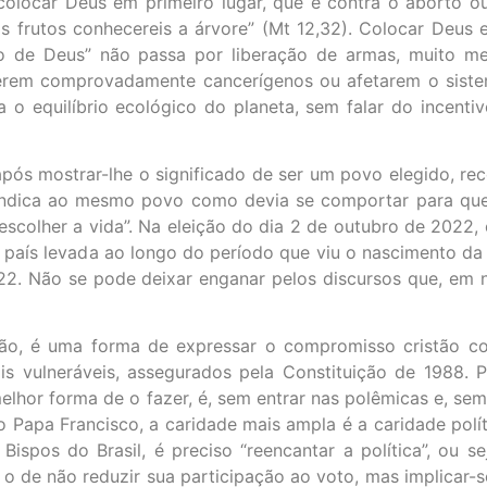
olocar Deus em primeiro lugar, que é contra o aborto ou
 frutos conhecereis a árvore” (Mt 12,32). Colocar Deus 
o de Deus” não passa por liberação de armas, muito m
erem comprovadamente cancerígenos ou afetarem o siste
o equilíbrio ecológico do planeta, sem falar do incentiv
após mostrar-lhe o significado de ser um povo elegido, rec
 indica ao mesmo povo como devia se comportar para que
colher a vida”. Na eleição do dia 2 de outubro de 2022, 
país levada ao longo do período que viu o nascimento da o
2. Não se pode deixar enganar pelos discursos que, em n
ão, é uma forma de expressar o compromisso cristão co
s vulneráveis, assegurados pela Constituição de 1988. 
elhor forma de o fazer, é, sem entrar nas polêmicas e, sem
 o Papa Francisco, a caridade mais ampla é a caridade polí
spos do Brasil, é preciso “reencantar a política”, ou se
o de não reduzir sua participação ao voto, mas implicar-se