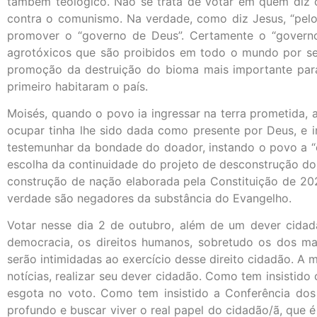
também teológico. Não se trata de votar em quem diz c
contra o comunismo. Na verdade, como diz Jesus, “pelos
promover o “governo de Deus”. Certamente o “govern
agrotóxicos que são proibidos em todo o mundo por s
promoção da destruição do bioma mais importante para 
primeiro habitaram o país.
Moisés, quando o povo ia ingressar na terra prometida, 
ocupar tinha lhe sido dada como presente por Deus, e
testemunhar da bondade do doador, instando o povo a “es
escolha da continuidade do projeto de desconstrução do 
construção de nação elaborada pela Constituição de 202
verdade são negadores da substância do Evangelho.
Votar nesse dia 2 de outubro, além de um dever cidad
democracia, os direitos humanos, sobretudo os dos mai
serão intimidadas ao exercício desse direito cidadão. A m
notícias, realizar seu dever cidadão. Como tem insistido
esgota no voto. Como tem insistido a Conferência dos Bi
profundo e buscar viver o real papel do cidadão/ã, que é 