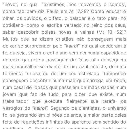
“novo”, no qual “existimos, nos movemos e somos”,
como tão bem diz Paulo em At 17,28? Como educar o
olhar, os ouvidos, o olfato, o paladar e o tato para, no
cotidiano, como o escriba versado no reino dos céus,
saber descobrir coisas novas e velhas (Mt 13, 52)?
Muitos que se dizem cristãos não conseguem mais
deixar-se surpreender pelo “
kairoi
” no qual acederam à
fé, ou seja, vivem o cotidiano sem nenhuma capacidade
de enxergar nele a passagem de Deus, não conseguem
mais maravilhar-se diante de um azul celeste, de uma
tormenta furiosa ou de um céu estrelado. Tampouco
conseguem descobrir numa mãe que carrega um bebê,
num casal de idosos que passeiam de mãos dadas, num
jovem que faz de tudo para dizer que existe, num
trabalhador que executa fielmente sua tarefa, os
vestígios do “
kairoi
”. Segundo os cientistas, o universo
foi se gestando em bilhões de anos, a maior parte deles
feita de repetições infinitas do aparente sem sentido do
cotidiano. O Espírito, que acompanhava todo esse