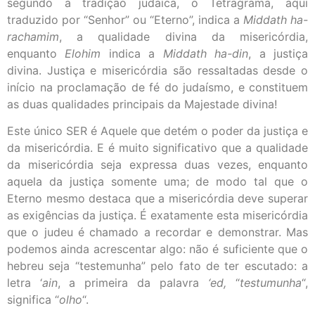
segundo a tradição judaica, o Tetragrama, aqui
traduzido por “Senhor” ou “Eterno”, indica a
Middath ha-
rachamim
, a qualidade divina da misericórdia,
enquanto
Elohim
indica a
Middath ha-din
, a justiça
divina. Justiça e misericórdia são ressaltadas desde o
início na proclamação de fé do judaísmo, e constituem
as duas qualidades principais da Majestade divina!
Este único SER é Aquele que detém o poder da justiça e
da misericórdia. E é muito significativo que a qualidade
da misericórdia seja expressa duas vezes, enquanto
aquela da justiça somente uma; de modo tal que o
Eterno mesmo destaca que a misericórdia deve superar
as exigências da justiça. É exatamente esta misericórdia
que o judeu é chamado a recordar e demonstrar. Mas
podemos ainda acrescentar algo: não é suficiente que o
hebreu seja “testemunha” pelo fato de ter escutado: a
letra ‘
ain
,
a primeira da palavra
‘ed,
“
testumunha
“,
significa “
olho
“.