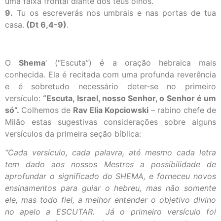
uma faixa frontal diante dos teus olhos.
9.
Tu os escreverás nos umbrais e nas portas de tua
casa.
(Dt 6,4-9)
.
O
Shema
‘ (“Escuta”) é a oração hebraica mais
conhecida. Ela é recitada com uma profunda reverência
e é sobretudo necessário deter-se no primeiro
versículo:
“Escuta, Israel, nosso Senhor, o Senhor é um
só”.
Colhemos de
Rav Elia Kopciowski
– rabino chefe de
Milão estas sugestivas considerações sobre alguns
versículos da primeira seção bíblica:
“Cada versículo, cada palavra, até mesmo cada letra
tem dado aos nossos Mestres a possibilidade de
aprofundar o significado do SHEMA, e forneceu novos
ensinamentos para guiar o hebreu, mas não somente
ele, mas todo fiel, a melhor entender o objetivo divino
no apelo a ESCUTAR. Já o primeiro versículo foi