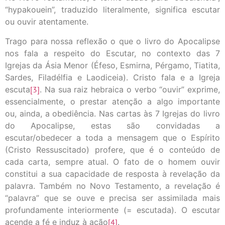
“hypakouein”, traduzido literalmente, significa escutar
ou ouvir atentamente.
Trago para nossa reflexão o que o livro do Apocalipse
nos fala a respeito do Escutar, no contexto das 7
Igrejas da Ásia Menor (Éfeso, Esmirna, Pérgamo, Tiatita,
Sardes, Filadélfia e Laodiceia). Cristo fala e a Igreja
escuta
[3]
. Na sua raiz hebraica o verbo “ouvir” exprime,
essencialmente, o prestar atenção a algo importante
ou, ainda, a obediência. Nas cartas às 7 Igrejas do livro
do Apocalipse, estas são convidadas a
escutar/obedecer a toda a mensagem que o Espírito
(Cristo Ressuscitado) profere, que é o conteúdo de
cada carta, sempre atual. O fato de o homem ouvir
constitui a sua capacidade de resposta à revelação da
palavra. Também no Novo Testamento, a revelação é
“palavra” que se ouve e precisa ser assimilada mais
profundamente interiormente (= escutada). O escutar
acende a fé e induz à ação
[4]
.