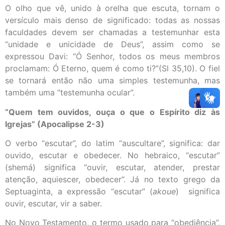
O olho que vê, unido à orelha que escuta, tornam o
versículo mais denso de significado: todas as nossas
faculdades devem ser chamadas a testemunhar esta
“unidade e unicidade de Deus”, assim como se
expressou Davi: “Ó Senhor, todos os meus membros
proclamam: Ó Eterno, quem é como ti?”(Sl 35,10). O fiel
se tornará então não uma simples testemunha, mas
também uma “testemunha ocular”.
“Quem tem ouvidos, ouça o que o Espírito diz às
Igrejas” (Apocalipse 2-3)
O verbo “escutar”, do latim “auscultare”, significa: dar
ouvido, escutar e obedecer. No hebraico, “escutar”
(shemá) significa “ouvir, escutar, atender, prestar
atenção, aquiescer, obedecer”. Já no texto grego da
Septuaginta, a expressão “escutar” (
akoue
) significa
ouvir, escutar, vir a saber.
No Novo Testamento, o termo usado para “obediência”,