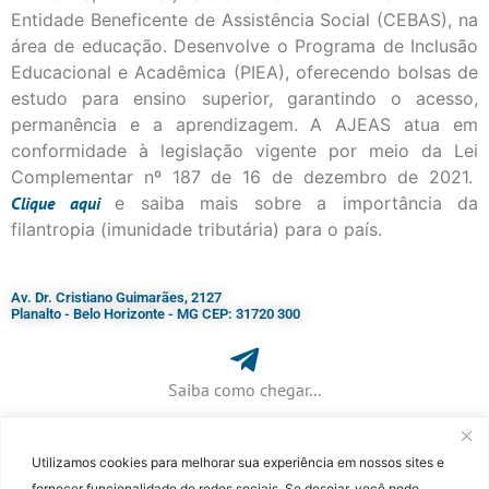
Entidade Beneficente de Assistência Social (CEBAS), na
área de educação. Desenvolve o Programa de Inclusão
Educacional e Acadêmica (PIEA), oferecendo bolsas de
estudo para ensino superior, garantindo o acesso,
permanência e a aprendizagem. A AJEAS atua em
conformidade à legislação vigente por meio da Lei
Complementar nº 187 de 16 de dezembro de 2021.
Clique
aqui
e saiba mais sobre a importância da
filantropia (imunidade tributária) para o país.
Av. Dr. Cristiano Guimarães, 2127
Planalto - Belo Horizonte - MG CEP: 31720 300
Saiba como chegar...
Utilizamos cookies para melhorar sua experiência em nossos sites e
+ 55 (31) 3115-7000​
fornecer funcionalidade de redes sociais. Se desejar, você pode