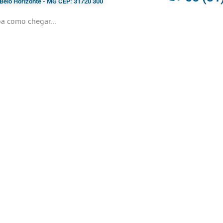
- Belo Horizonte - MG CEP: 31720 300
a como chegar...