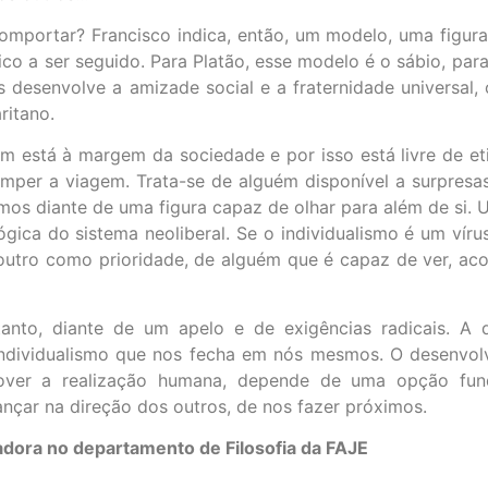
omportar? Francisco indica, então, um modelo, uma figur
ico a ser seguido. Para Platão, esse modelo é o sábio, para
 desenvolve a amizade social e a fraternidade universal,
ritano.
está à margem da sociedade e por isso está livre de eti
per a viagem. Trata-se de alguém disponível a surpresas 
os diante de uma figura capaz de olhar para além de si. U
ica do sistema neoliberal. Se o individualismo é um víru
tro como prioridade, de alguém que é capaz de ver, acolhe
anto, diante de um apelo e de exigências radicais. A
o individualismo que nos fecha em nós mesmos. O desenvol
mover a realização humana, depende de uma opção fun
ançar na direção dos outros, de nos fazer próximos.
adora no departamento de Filosofia da FAJE