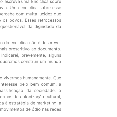
sco escreve uma Encíclica sobre
bvia. Uma encíclica sobre esse
 percebe com muita lucidez que
e os povos. Esses retrocessos
questionável da dignidade da
vo da encíclica não é descrever
mais prescritivo ao documento.
ndicarei, brevemente, alguns
se queremos construir um mundo
 de vivermos humanamente. Que
esinteresse pelo bem comum, a
assificação da sociedade, o
ormas de colonização cultural,
da à estratégia de marketing, a
de movimentos de ódio nas redes