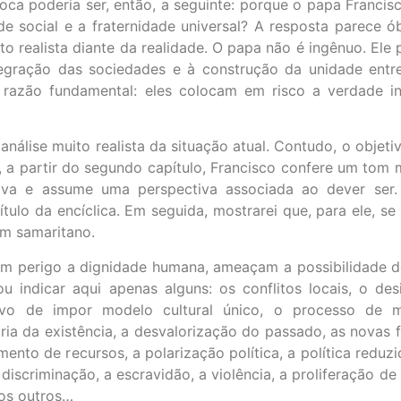
oloca poderia ser, então, a seguinte: porque o papa Franci
 social e a fraternidade universal? A resposta parece ó
 realista diante da realidade. O papa não é ingênuo. Ele
tegração das sociedades e à construção da unidade entr
razão fundamental: eles colocam em risco a verdade in
análise muito realista da situação atual. Contudo, o objeti
, a partir do segundo capítulo, Francisco confere um tom 
va e assume uma perspectiva associada ao dever ser. I
ítulo da encíclica. Em seguida, mostrarei que, para ele, 
om samaritano.
 em perigo a dignidade humana, ameaçam a possibilidade
Vou indicar aqui apenas alguns: os conflitos locais, o d
ivo de impor modelo cultural único, o processo de m
ia da existência, a desvalorização do passado, as novas f
mento de recursos, a polarização política, a política reduzi
discriminação, a escravidão, a violência, a proliferação 
 os outros…