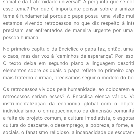
social e da fraternidade universal”. A pergunta que se c
esse tema? Por que é importante pensar sobre a amizade
tema é fundamental porque o papa possui uma visão muito
estamos vivendo retrocessos no que diz respeito à in
precisam ser enfrentados de maneira urgente por uma 
pessoa humana.
No primeiro capítulo da Encíclica o papa faz, então, uma 
o caos, mas dar voz à “caminhos de esperança”. Por isso
O texto deixa em segundo plano a linguagem descriti
elementos sobre os quais o papa reflete no primeiro cap
mais fraterno e irmão, precisamos seguir o modelo do b
Os retrocessos vividos pela humanidade, ao colocarem
retrocessos seriam esses? A Encíclica elenca vários. 
instrumentalização da economia global com o objet
individualismo, o enfraquecimento da dimensão comunitár
a falta de projeto comum, a cultura imediatista, o esgota
cultura do descarte, o desemprego, a pobreza, a fome, a 
sociais, o fanatismo religioso, a incapacidade de escutar