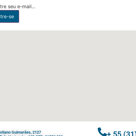
re seu e-mail...
ristiano Guimarães, 2127
+ 55 (31