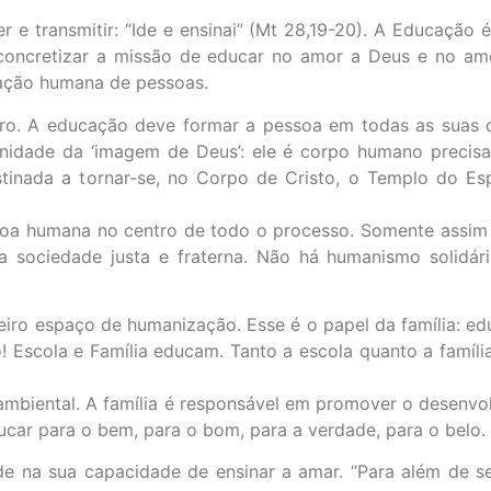
r e transmitir: “Ide e ensinai” (Mt 28,19-20). A Educação 
ou concretizar a missão de educar no amor a Deus e no am
mação humana de pessoas.
tro. A educação deve formar a pessoa em todas as suas 
dignidade da ‘imagem de Deus’: ele é corpo humano preci
stinada a tornar-se, no Corpo de Cristo, o Templo do Es
ssoa humana no centro de todo o processo. Somente assi
 sociedade justa e fraterna. Não há humanismo solidári
iro espaço de humanização. Esse é o papel da família: e
o! Escola e Família educam. Tanto a escola quanto a famí
 ambiental. A família é responsável em promover o desenvo
ducar para o bem, para o bom, para a verdade, para o belo.
eside na sua capacidade de ensinar a amar. “Para além de