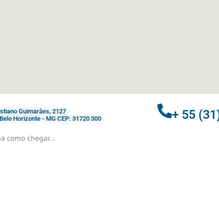
ristiano Guimarães, 2127
+ 55 (31
- Belo Horizonte - MG CEP: 31720 300
a como chegar...