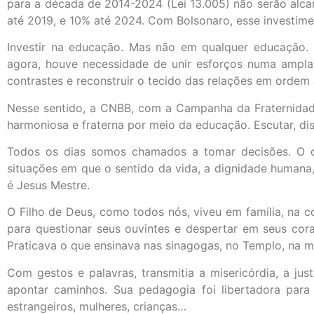
para a década de 2014-2024 (Lei 13.005) não serão alca
até 2019, e 10% até 2024. Com Bolsonaro, esse investim
Investir na educação. Mas não em qualquer educação. 
agora, houve necessidade de unir esforços numa ampla
contrastes e reconstruir o tecido das relações em ordem
Nesse sentido, a CNBB, com a Campanha da Fraternidade
harmoniosa e fraterna por meio da educação. Escutar, disc
Todos os dias somos chamados a tomar decisões. O di
situações em que o sentido da vida, a dignidade humana, 
é Jesus Mestre.
O Filho de Deus, como todos nós, viveu em família, na co
para questionar seus ouvintes e despertar em seus cor
Praticava o que ensinava nas sinagogas, no Templo, na mo
Com gestos e palavras, transmitia a misericórdia, a just
apontar caminhos. Sua pedagogia foi libertadora para 
estrangeiros, mulheres, crianças…