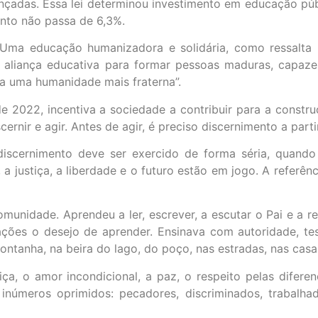
nçadas. Essa lei determinou investimento em educação púb
ento não passa de 6,3%.
Uma educação humanizadora e solidária, como ressalta 
 aliança educativa para formar pessoas maduras, capaze
 a uma humanidade mais fraterna”.
 2022, incentiva a sociedade a contribuir para a constru
ernir e agir. Antes de agir, é preciso discernimento a part
scernimento deve ser exercido de forma séria, quando 
a justiça, a liberdade e o futuro estão em jogo. A referên
munidade. Aprendeu a ler, escrever, a escutar o Pai e a re
ações o desejo de aprender. Ensinava com autoridade, te
ntanha, na beira do lago, do poço, nas estradas, nas casa
iça, o amor incondicional, a paz, o respeito pelas difere
inúmeros oprimidos: pecadores, discriminados, trabalha