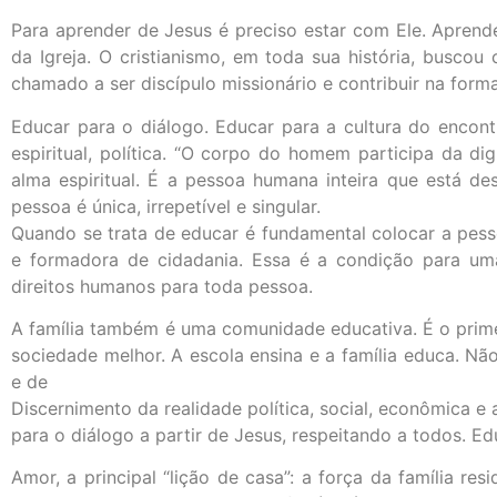
Para aprender de Jesus é preciso estar com Ele. Aprende
da Igreja. O cristianismo, em toda sua história, busc
chamado a ser discípulo missionário e contribuir na for
Educar para o diálogo. Educar para a cultura do encon
espiritual, política. “O corpo do homem participa da 
alma espiritual. É a pessoa humana inteira que está de
pessoa é única, irrepetível e singular.
Quando se trata de educar é fundamental colocar a pe
e formadora de cidadania. Essa é a condição para uma
direitos humanos para toda pessoa.
A família também é uma comunidade educativa. É o prime
sociedade melhor. A escola ensina e a família educa. Nã
e de
Discernimento da realidade política, social, econômica e
para o diálogo a partir de Jesus, respeitando a todos. E
Amor, a principal “lição de casa”: a força da família r