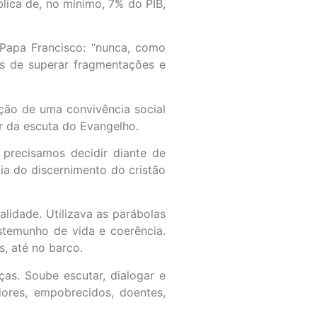
lica de, no mínimo, 7% do PIB,
Papa Francisco: “nunca, como
s de superar fragmentações e
ção de uma convivência social
ir da escuta do Evangelho.
precisamos decidir diante de
cia do discernimento do cristão
alidade. Utilizava as parábolas
stemunho de vida e coerência.
s, até no barco.
nças. Soube escutar, dialogar e
dores, empobrecidos, doentes,