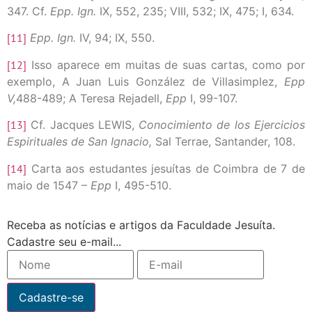
347. Cf.
Epp. Ign.
IX, 552, 235; VIII, 532; IX, 475; I, 634.
[11]
Epp. Ign.
IV, 94; IX, 550.
[12]
Isso aparece em muitas de suas cartas, como por
exemplo, A Juan Luis González de Villasimplez,
Epp
V,
488-489; A Teresa Rejadell,
Epp
I, 99-107.
[13]
Cf. Jacques LEWIS,
Conocimiento de los Ejercicios
Espirituales de San Ignacio,
Sal Terrae, Santander, 108.
[14]
Carta aos estudantes jesuítas de Coimbra de 7 de
maio de 1547 –
Epp
I, 495-510.
Receba as notícias e artigos da Faculdade Jesuíta.
Cadastre seu e-mail...