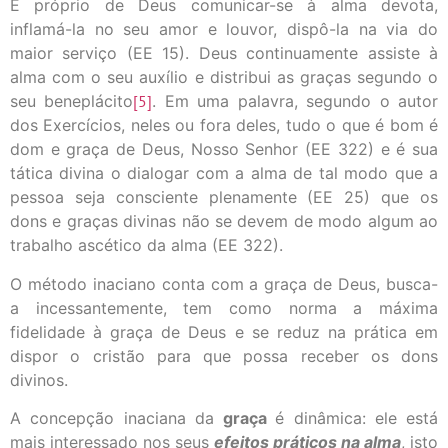
É próprio de Deus comunicar-se à alma devota,
inflamá-la no seu amor e louvor, dispô-la na via do
maior serviço (EE 15). Deus continuamente assiste à
alma com o seu auxílio e distribui as graças segundo o
seu beneplácito
[5]
. Em uma palavra, segundo o autor
dos Exercícios, neles ou fora deles, tudo o que é bom é
dom e graça de Deus, Nosso Senhor (EE 322) e é sua
tática divina o dialogar com a alma de tal modo que a
pessoa seja consciente plenamente (EE 25) que os
dons e graças divinas não se devem de modo algum ao
trabalho ascético da alma (EE 322).
O método inaciano conta com a graça de Deus, busca-
a incessantemente, tem como norma a máxima
fidelidade à graça de Deus e se reduz na prática em
dispor o cristão para que possa receber os dons
divinos.
A concepção inaciana da
graça
é dinâmica: ele está
mais interessado nos seus
efeitos práticos na alma
, isto