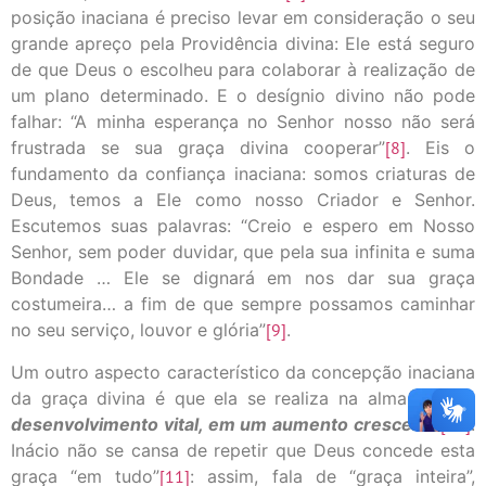
posição inaciana é preciso levar em consideração o seu
grande apreço pela Providência divina: Ele está seguro
de que Deus o escolheu para colaborar à realização de
um plano determinado. E o desígnio divino não pode
falhar: “A minha esperança no Senhor nosso não será
frustrada se sua graça divina cooperar”
[8]
. Eis o
fundamento da confiança inaciana: somos criaturas de
Deus, temos a Ele como nosso Criador e Senhor.
Escutemos suas palavras: “Creio e espero em Nosso
Senhor, sem poder duvidar, que pela sua infinita e suma
Bondade … Ele se dignará em nos dar sua graça
costumeira… a fim de que sempre possamos caminhar
no seu serviço, louvor e glória”
[9]
.
Um outro aspecto característico da concepção inaciana
da graça divina é que ela se realiza na alma em um
desenvolvimento vital, em um aumento crescente
[10]
.
Inácio não se cansa de repetir que Deus concede esta
graça “em tudo”
[11]
: assim, fala de “graça inteira”,