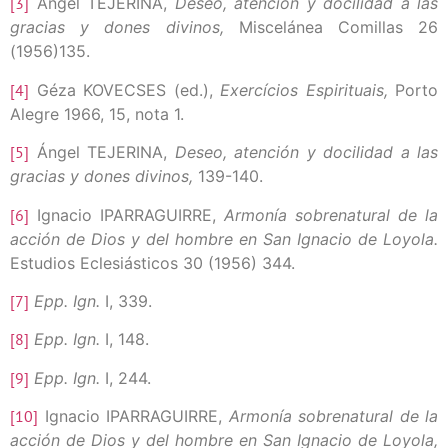
[3]
Ángel TEJERINA,
Deseo, atención y docilidad a las
gracias y dones divinos,
Miscelánea Comillas 26
(1956)135.
[4]
Géza KOVECSES (ed.),
Exercícios Espirituais,
Porto
Alegre 1966, 15, nota 1.
[5]
Ángel TEJERINA,
Deseo, atención y docilidad a las
gracias y dones divinos,
139-140.
[6]
Ignacio IPARRAGUIRRE,
Armonía sobrenatural de la
acción de Dios y del hombre en San Ignacio de Loyola.
Estudios Eclesiásticos 30 (1956) 344.
[7]
Epp. Ign.
I, 339.
[8]
Epp. Ign.
I, 148.
[9]
Epp. Ign.
I, 244.
[10]
Ignacio IPARRAGUIRRE,
Armonía sobrenatural de la
acción de Dios y del hombre en San Ignacio de Loyola,