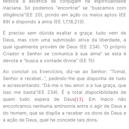
Mística a ascética se conjugam na espiritualidade
inaciana. Só podemos “encontrar” se “buscamos com
diligência”(EE 20), pondo em ação os meios aptos (EE
89) e dispondo a alma (EE 1,7,18,213).
É preciso sem dúvida exaltar a graça: tudo vem de
Deus, mas com uma submissão ativa da liberdade, a
qual igualmente provém de Deus (EE 234). “O próprio
Criador e Senhor se comunica à sua alma” se esta é
devota e “busca a vontade divina” (EE 15)
Ao concluir os Exercícios, diz-se ao Senhor: “Tomai,
Senhor e recebei…”, pedindo-lhe que disponha de tudo
e acrescentando: “Dá-me o teu amor e a tua graça, que
isso me basta”(EE 234). É a total disponibilidade de
quem tudo espera de Deus
[13]
. Em Inácio não
encontramos nenhuma antinomia entre o agir de Deus e
do homem, que se dispõe a receber os dons de Deus e
a ação de Deus, quel he concede tais dons.