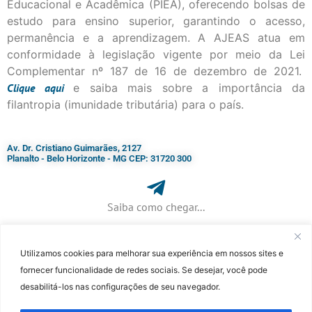
Educacional e Acadêmica (PIEA), oferecendo bolsas de
estudo para ensino superior, garantindo o acesso,
permanência e a aprendizagem. A AJEAS atua em
conformidade à legislação vigente por meio da Lei
Complementar nº 187 de 16 de dezembro de 2021.
Clique
aqui
e saiba mais sobre a importância da
filantropia (imunidade tributária) para o país.
Av. Dr. Cristiano Guimarães, 2127
Planalto - Belo Horizonte - MG CEP: 31720 300
Saiba como chegar...
Utilizamos cookies para melhorar sua experiência em nossos sites e
+ 55 (31) 3115-7000​
fornecer funcionalidade de redes sociais. Se desejar, você pode
desabilitá-los nas configurações de seu navegador.
©Faculdade Jesuíta de Filosofia e Teologia – Site desenvolvido por
Rafael
Patrick de Souza