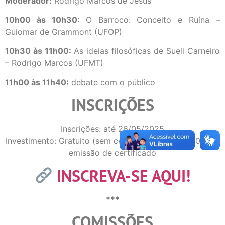
Moderador:
Rodrigo Marcos de Jesus
10h00 às 10h30:
O Barroco: Conceito e Ruína –
Guiomar de Grammont (UFOP)
10h30 às 11h00:
As ideias filosóficas de Sueli Carneiro
– Rodrigo Marcos (UFMT)
11h00 às 11h40:
debate com o público
INSCRIÇÕES
Inscrições: até 26/05/2025
Investimento: Gratuito (sem certificado) | R$ 20,00 com
emissão de certificado
INSCREVA-SE AQUI!
***
COMISSÕES