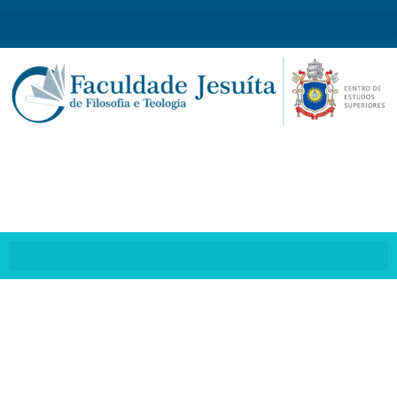
Jesuítas e franciscanos
unidos na Revolução
Laudato Sì’