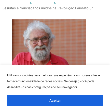
Portal FAJE
Opinião
Jesuítas e franciscanos unidos na Revolução Laudato Sì’
Jesuítas e franciscanos unidos na
Utilizamos cookies para melhorar sua experiência em nossos sites e
revolução Laudato Sì’
fornecer funcionalidade de redes sociais. Se desejar, você pode
Em momentos de grandes crises, de desastres naturais
desabilitá-los nas configurações de seu navegador.
e, agora, com a epidemia do novo coronavírus, os seres
humanos deixam vir à tona aquilo que está na sua
Aceitar
essência como humanos: a solidariedade, a cooperação